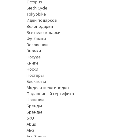
Octopus
Siech Cycle
Tokyobike
Идеи подарков
Велоподарки
Все велоподарки
Футболки
Велокепки
Значки
Посуда
Книги
Носки
Постеры
Блокноты
Модели велосипедов
Подарочный сертификат
Новинки
Бренды
Бренды
6KU
Abus
AEG
Ass Savers