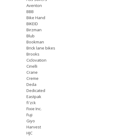
Aventon
BBB
Bike Hand
BIKEID
Birzman
Blub
Bookman
Brick lane bikes
Brooks
Ciclovation
Cinelli
Crane
Creme
Deda
Dedicated
Eastpak
fi'zi:k
Fixie Inc.
Fuji
Giyo
Harvest
HJC