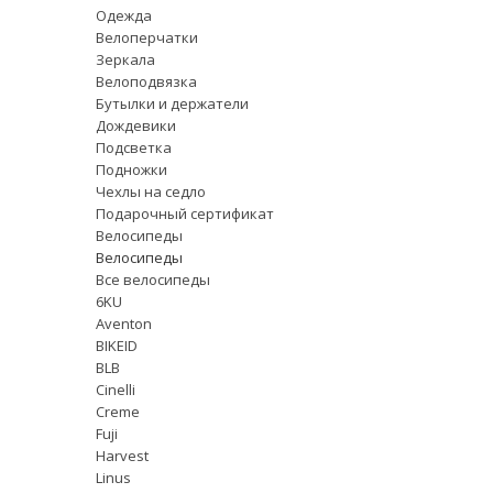
Одежда
Велоперчатки
Зеркала
Велоподвязка
Бутылки и держатели
Дождевики
Подсветка
Подножки
Чехлы на седло
Подарочный сертификат
Велосипеды
Велосипеды
Все велосипеды
6KU
Aventon
BIKEID
BLB
Cinelli
Creme
Fuji
Harvest
Linus