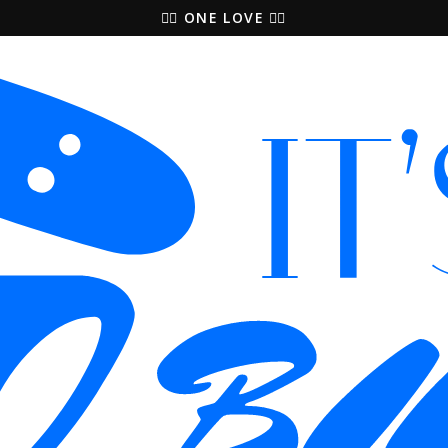
🚵‍♀️ ONE LOVE 🚴‍♀️