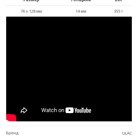
76 х 128 мм
14 мм
355 г
Бренд
ULÄC