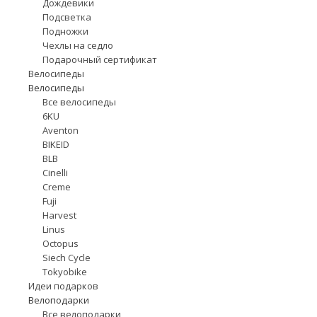
Дождевики
Подсветка
Подножки
Чехлы на седло
Подарочный сертификат
Велосипеды
Велосипеды
Все велосипеды
6KU
Aventon
BIKEID
BLB
Cinelli
Creme
Fuji
Harvest
Linus
Octopus
Siech Cycle
Tokyobike
Идеи подарков
Велоподарки
Все велоподарки