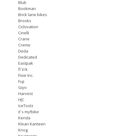
Blub
Bookman
Brick lane bikes
Brooks
Ciclovation
Cinelli
Crane
Creme
Deda
Dedicated
Eastpak
fi'zi:k
Fixie Inc.
Fuji
Giyo
Harvest
HJC
IceToolz
it`s my!bike
Kenda
Klean Kanteen
Knog
Kryptonite