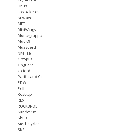
Linus
Los Raketos
M-Wave
MET
MiniWings
Montegrappa
Muc-Off
Musguard
Nite Ize
Octopus
Onguard
Oxford
Pacific and Co.
PDW
Pell
Restrap
REX
ROCKBROS
Sandqvist
Shulz
Siech Cycles
SKS