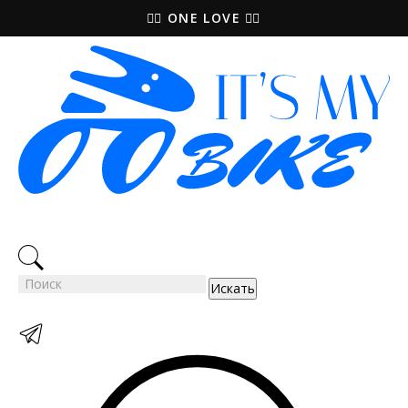
🚵‍♀️ ONE LOVE 🚴‍♀️
Искать