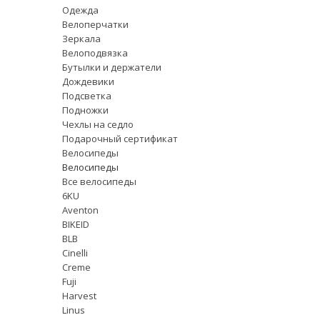
Одежда
Велоперчатки
Зеркала
Велоподвязка
Бутылки и держатели
Дождевики
Подсветка
Подножки
Чехлы на седло
Подарочный сертификат
Велосипеды
Велосипеды
Все велосипеды
6KU
Aventon
BIKEID
BLB
Cinelli
Creme
Fuji
Harvest
Linus