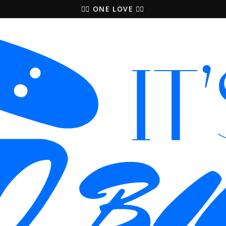
🚵‍♀️ ONE LOVE 🚴‍♀️