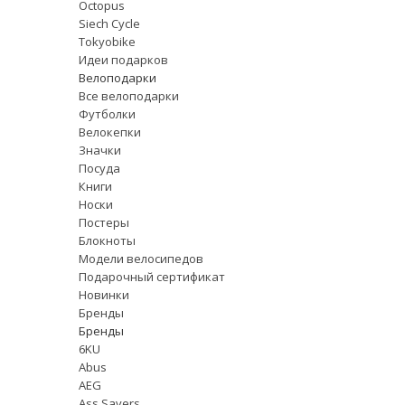
Octopus
Siech Cycle
Tokyobike
Идеи подарков
Велоподарки
Все велоподарки
Футболки
Велокепки
Значки
Посуда
Книги
Носки
Постеры
Блокноты
Модели велосипедов
Подарочный сертификат
Новинки
Бренды
Бренды
6KU
Abus
AEG
Ass Savers