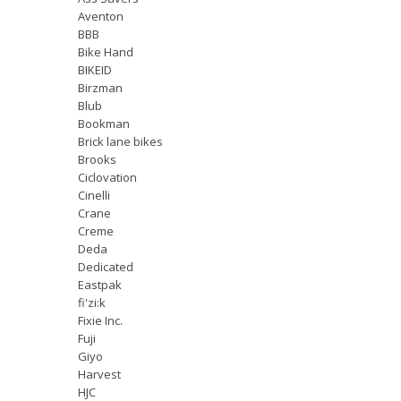
Aventon
BBB
Bike Hand
BIKEID
Birzman
Blub
Bookman
Brick lane bikes
Brooks
Ciclovation
Cinelli
Crane
Creme
Deda
Dedicated
Eastpak
fi'zi:k
Fixie Inc.
Fuji
Giyo
Harvest
HJC