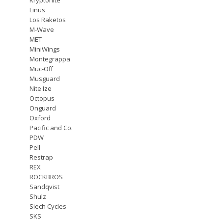
Linus
Los Raketos
M-Wave
MET
MiniWings
Montegrappa
Muc-Off
Musguard
Nite Ize
Octopus
Onguard
Oxford
Pacific and Co.
PDW
Pell
Restrap
REX
ROCKBROS
Sandqvist
Shulz
Siech Cycles
SKS