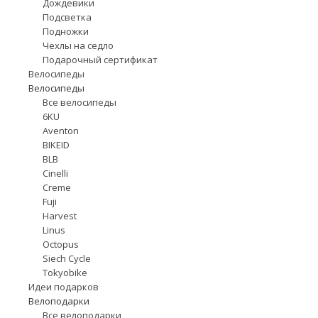
Дождевики
Подсветка
Подножки
Чехлы на седло
Подарочный сертификат
Велосипеды
Велосипеды
Все велосипеды
6KU
Aventon
BIKEID
BLB
Cinelli
Creme
Fuji
Harvest
Linus
Octopus
Siech Cycle
Tokyobike
Идеи подарков
Велоподарки
Все велоподарки