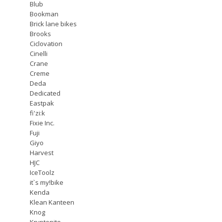
Blub
Bookman
Brick lane bikes
Brooks
Ciclovation
Cinelli
Crane
Creme
Deda
Dedicated
Eastpak
fi'zi:k
Fixie Inc.
Fuji
Giyo
Harvest
HJC
IceToolz
it`s my!bike
Kenda
Klean Kanteen
Knog
Kryptonite