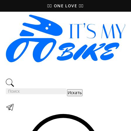
🚵‍♀️ ONE LOVE 🚴‍♀️
Искать