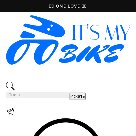
🚵‍♀️ ONE LOVE 🚴‍♀️
Искать