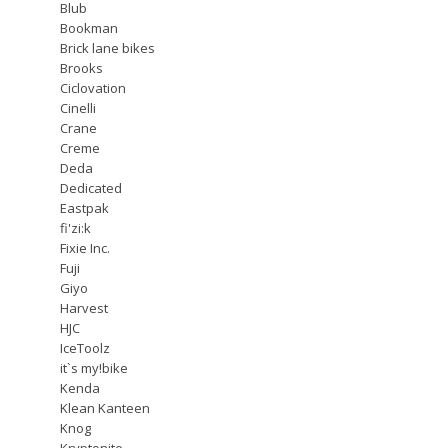
Blub
Bookman
Brick lane bikes
Brooks
Ciclovation
Cinelli
Crane
Creme
Deda
Dedicated
Eastpak
fi'zi:k
Fixie Inc.
Fuji
Giyo
Harvest
HJC
IceToolz
it`s my!bike
Kenda
Klean Kanteen
Knog
Kryptonite