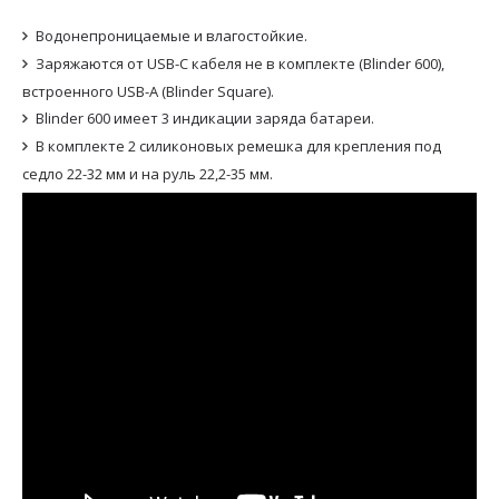
Водонепроницаемые и влагостойкие.
Заряжаются от USB-C кабеля не в комплекте (Blinder 600),
встроенного USB-A (Blinder Square).
Blinder 600 имеет 3 индикации заряда батареи.
В комплекте 2 силиконовых ремешка для крепления под
седло 22-32 мм и на руль 22,2-35 мм.