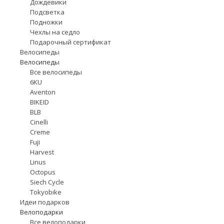
Дождевики
Подсветка
Подножки
Чехлы на седло
Подарочный сертификат
Велосипеды
Велосипеды
Все велосипеды
6KU
Aventon
BIKEID
BLB
Cinelli
Creme
Fuji
Harvest
Linus
Octopus
Siech Cycle
Tokyobike
Идеи подарков
Велоподарки
Все велоподарки