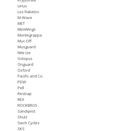
Linus
Los Raketos
M-Wave
MET
MiniWings
Montegrappa
Muc-Off
Musguard
Nite Ize
Octopus
Onguard
Oxford
Pacific and Co.
PDW
Pell
Restrap
REX
ROCKBROS
Sandqvist
Shulz
Siech Cycles
SKS