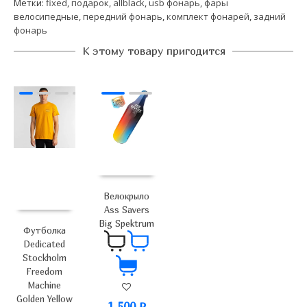
Метки:
fixed
,
подарок
,
allblack
,
usb фонарь
,
фары
велосипедные
,
передний фонарь
,
комплект фонарей
,
задний
фонарь
К этому товару пригодится
Велокрыло
Ass Savers
Big Spektrum
Футболка
Dedicated
Stockholm
Freedom
Machine
Golden Yellow
1 500
₽