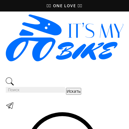
🚵‍♀️ ONE LOVE 🚴‍♀️
Искать