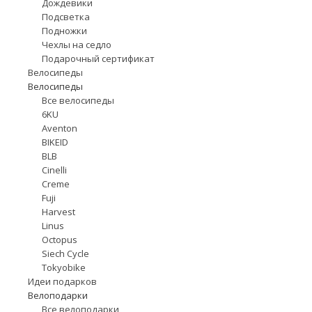
Дождевики
Подсветка
Подножки
Чехлы на седло
Подарочный сертификат
Велосипеды
Велосипеды
Все велосипеды
6KU
Aventon
BIKEID
BLB
Cinelli
Creme
Fuji
Harvest
Linus
Octopus
Siech Cycle
Tokyobike
Идеи подарков
Велоподарки
Все велоподарки