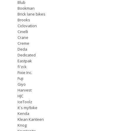
Blub
Bookman
Brick lane bikes
Brooks
Ciclovation
Cinelli
Crane
Creme
Deda
Dedicated
Eastpak
fi'zi:k
Fixie Inc.
Fuji
Giyo
Harvest
HJC
IceToolz
it`s my!bike
Kenda
Klean Kanteen
Knog
Kryptonite