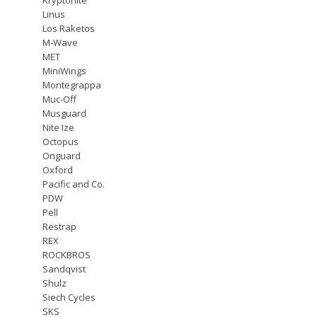
Linus
Los Raketos
M-Wave
MET
MiniWings
Montegrappa
Muc-Off
Musguard
Nite Ize
Octopus
Onguard
Oxford
Pacific and Co.
PDW
Pell
Restrap
REX
ROCKBROS
Sandqvist
Shulz
Siech Cycles
SKS