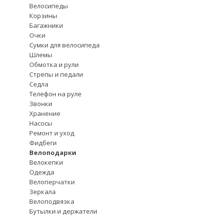
Велосипеды
Корзины
Багажники
Очки
Сумки для велосипеда
Шлемы
Обмотка и рули
Стрепы и педали
Седла
Телефон на руле
Звонки
Хранение
Насосы
Ремонт и уход
Фидбеги
Велоподарки
Велокепки
Одежда
Велоперчатки
Зеркала
Велоподвязка
Бутылки и держатели