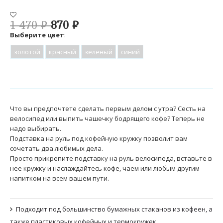
1 470
₽
870
₽
Выберите цвет
:
золотой
красный
зеленый
синий
Что вы предпочтете сделать первым делом с утра? Сесть на
велосипед или выпить чашечку бодрящего кофе? Теперь не
надо выбирать.
Подставка на руль под кофейную кружку позволит вам
сочетать два любимых дела.
Просто прикрепите подставку на руль велосипеда, вставьте в
нее кружку и наслаждайтесь кофе, чаем или любым другим
напитком на всем вашем пути.
Подходит под большинство бумажных стаканов из кофеен, а
также пластиковых кофейных и термокружек.