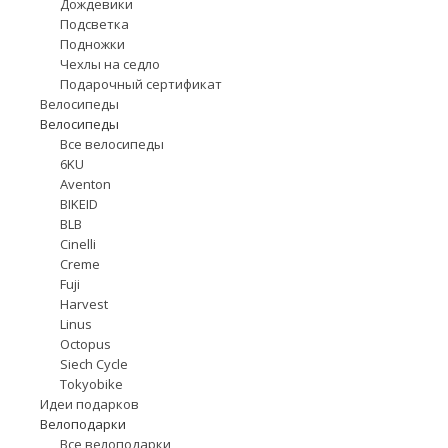
Дождевики
Подсветка
Подножки
Чехлы на седло
Подарочный сертификат
Велосипеды
Велосипеды
Все велосипеды
6KU
Aventon
BIKEID
BLB
Cinelli
Creme
Fuji
Harvest
Linus
Octopus
Siech Cycle
Tokyobike
Идеи подарков
Велоподарки
Все велоподарки