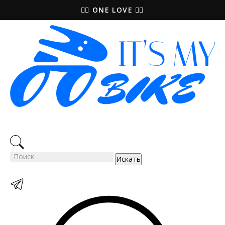
🚵‍♀️ ONE LOVE 🚴‍♀️
Искать