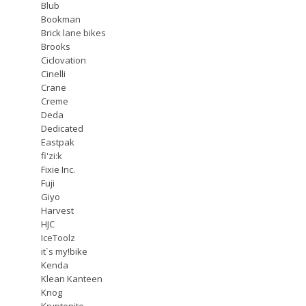
Blub
Bookman
Brick lane bikes
Brooks
Ciclovation
Cinelli
Crane
Creme
Deda
Dedicated
Eastpak
fi'zi:k
Fixie Inc.
Fuji
Giyo
Harvest
HJC
IceToolz
it`s my!bike
Kenda
Klean Kanteen
Knog
Kryptonite