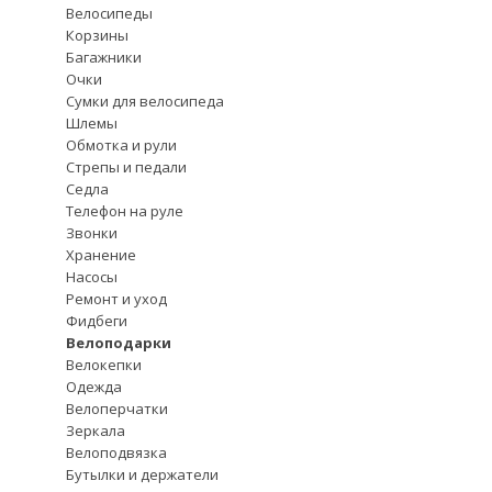
Велосипеды
Корзины
Багажники
Очки
Сумки для велосипеда
Шлемы
Обмотка и рули
Стрепы и педали
Седла
Телефон на руле
Звонки
Хранение
Насосы
Ремонт и уход
Фидбеги
Велоподарки
Велокепки
Одежда
Велоперчатки
Зеркала
Велоподвязка
Бутылки и держатели