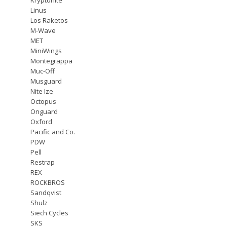
Linus
Los Raketos
M-Wave
MET
MiniWings
Montegrappa
Muc-Off
Musguard
Nite Ize
Octopus
Onguard
Oxford
Pacific and Co.
PDW
Pell
Restrap
REX
ROCKBROS
Sandqvist
Shulz
Siech Cycles
SKS