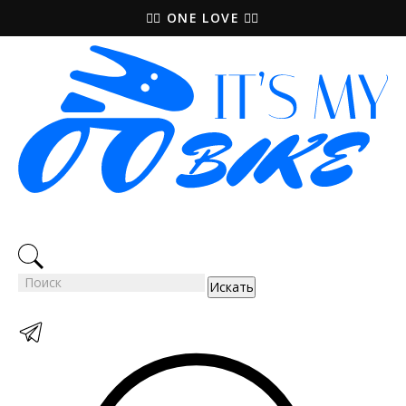
🚵‍♀️ ONE LOVE 🚴‍♀️
Искать