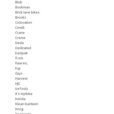
Blub
Bookman
Brick lane bikes
Brooks
Ciclovation
Cinelli
Crane
Creme
Deda
Dedicated
Eastpak
fi'zi:k
Fixie Inc.
Fuji
Giyo
Harvest
HJC
IceToolz
it`s my!bike
Kenda
Klean Kanteen
Knog
Kryptonite