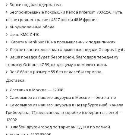
Бонки под флягодержатель
Беспроигрышные покрышки Kenda Kriterium 700x25C, чуть
выше среднего расчет 4817 фикс и 4816 фривил.
Анодированные обода.
Цепь KMC Z 410
Каретка Kenli 68x110 на промышленных подшипниках.
Легкие пластиковые платформенные педали Octopus Light .
Ваша поездка будет безопасной, благодаря переднему
тормозу Octopus 47-59, входящему в комплектацию.
Вес 8.68 кг в размере 55 без педалей и тормоза.
Доставка:
Доставка в Москве — 1200₽
Самовывоз из нашего шоурума в Москве — бесплатно
Самовывоз из нашего шоурума в Петербурге (наб. канала
Грибоедова, 71) велосипеда в коробке (собирается легко) —
1200₽
В любой другой город по тарифам СДЭКа по полной
предоплате 1500-3500₽