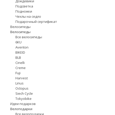
Дождевики
Подсветка
Подножки
Чехлы на седло
Подарочный сертификат
Велосипеды
Велосипеды
Все велосипеды
6KU
Aventon
BIKEID
BLB
Cinelli
Creme
Fuji
Harvest
Linus
Octopus
Siech Cycle
Tokyobike
Идеи подарков
Велоподарки
Все велоподарки