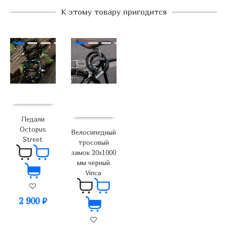
К этому товару пригодится
Педали
Octopus
Велосипедный
Street
тросовый
замок 20х1000
мм черный
Vinca
2 900
₽