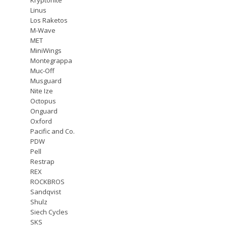
Linus
Los Raketos
M-Wave
MET
MiniWings
Montegrappa
Muc-Off
Musguard
Nite Ize
Octopus
Onguard
Oxford
Pacific and Co.
PDW
Pell
Restrap
REX
ROCKBROS
Sandqvist
Shulz
Siech Cycles
SKS