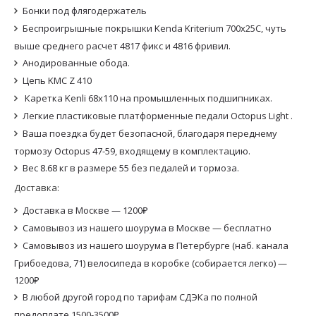
Бонки под флягодержатель
Беспроигрышные покрышки Kenda Kriterium 700x25C, чуть
выше среднего расчет 4817 фикс и 4816 фривил.
Анодированные обода.
Цепь KMC Z 410
Каретка Kenli 68x110 на промышленных подшипниках.
Легкие пластиковые платформенные педали Octopus Light .
Ваша поездка будет безопасной, благодаря переднему
тормозу Octopus 47-59, входящему в комплектацию.
Вес 8.68 кг в размере 55 без педалей и тормоза.
Доставка:
Доставка в Москве — 1200₽
Самовывоз из нашего шоурума в Москве — бесплатно
Самовывоз из нашего шоурума в Петербурге (наб. канала
Грибоедова, 71) велосипеда в коробке (собирается легко) —
1200₽
В любой другой город по тарифам СДЭКа по полной
предоплате 1500-3500₽