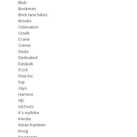
Blub
Bookman
Brick lane bikes
Brooks
Ciclovation
Cinelli
Crane
Creme
Deda
Dedicated
Eastpak
fi'zi:k
Fixie Inc.
Fuji
Giyo
Harvest
HJC
IceToolz
it`s my!bike
Kenda
Klean Kanteen
Knog
Kryptonite