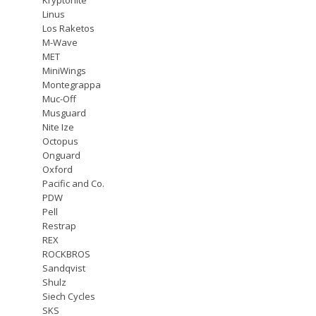
Linus
Los Raketos
M-Wave
MET
MiniWings
Montegrappa
Muc-Off
Musguard
Nite Ize
Octopus
Onguard
Oxford
Pacific and Co.
PDW
Pell
Restrap
REX
ROCKBROS
Sandqvist
Shulz
Siech Cycles
SKS