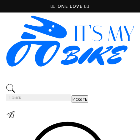
🚵‍♀️ ONE LOVE 🚴‍♀️
Искать