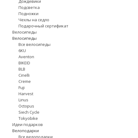
Дождевики
Подсветка
Подножки
Чехлы на седло
Подарочный сертификат
Велосипеды
Велосипеды
Все велосипеды
6KU
Aventon
BIKEID
BLB
Cinelli
Creme
Fuji
Harvest
Linus
Octopus
Siech Cycle
Tokyobike
Идеи подарков
Велоподарки
Все велоподарки