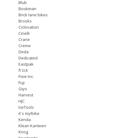
Blub
Bookman
Brick lane bikes
Brooks
Ciclovation
Cinelli
Crane
Creme
Deda
Dedicated
Eastpak
fi'zi:k
Fixie Inc.
Fuji
Giyo
Harvest
HJC
IceToolz
it`s my!bike
Kenda
Klean Kanteen
Knog
Kryptonite