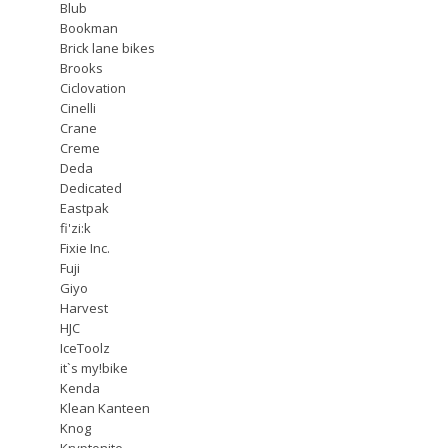
Blub
Bookman
Brick lane bikes
Brooks
Ciclovation
Cinelli
Crane
Creme
Deda
Dedicated
Eastpak
fi'zi:k
Fixie Inc.
Fuji
Giyo
Harvest
HJC
IceToolz
it`s my!bike
Kenda
Klean Kanteen
Knog
Kryptonite