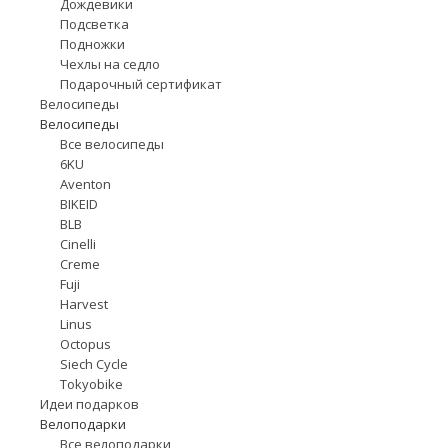
Дождевики
Подсветка
Подножки
Чехлы на седло
Подарочный сертификат
Велосипеды
Велосипеды
Все велосипеды
6KU
Aventon
BIKEID
BLB
Cinelli
Creme
Fuji
Harvest
Linus
Octopus
Siech Cycle
Tokyobike
Идеи подарков
Велоподарки
Все велоподарки