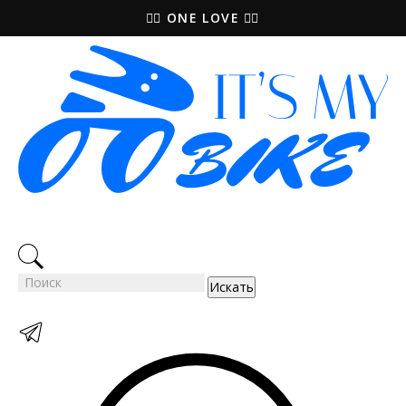
🚵‍♀️ ONE LOVE 🚴‍♀️
Искать