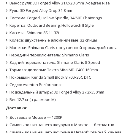
Вынос руля: 3D Forged Alloy 31.8x28.6mm 7-degree Rise
Руль: 3D Forged Alloy Drop 31.8mm
Система: Forged, Hollow Spindle, 34/50T Chainrings
Каретка: Outboard Bearing, Hollowtech II Style
Кассета: Shimano 8S 11-32t
Колеса: двухстенные алюминиевые, 32 спицы
Манетки: Shimano Claris с внутренней прокладкой троса
Передний переключатель: Shimano Claris
Задний переключатель: Shimano Claris 8-Speed
Тормоза: дисковые Tektro Mira MD-C400 160mm
Покрышки: Kenda Small Block 8 700x35C DTC
Седло: Aventon Performance
Подседельный штырь: 3D Forged Alloy 27.2x350mm
Вес 12.7 кг (в размере M)
Доставка:
Доставка в Москве — 1200₽
Самовывоз из нашего шоурума в Москве — бесплатно
Самовывоз из нашего шоурума в Петербурге (наб. канала