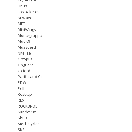
Linus
Los Raketos
M-Wave
MET
MiniWings
Montegrappa
Muc-Off
Musguard
Nite Ize
Octopus
Onguard
Oxford
Pacific and Co.
PDW
Pell
Restrap
REX
ROCKBROS
Sandqvist
Shulz
Siech Cycles
SKS