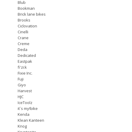
Blub
Bookman
Brick lane bikes
Brooks
Ciclovation
Cinelli
Crane
Creme
Deda
Dedicated
Eastpak
fi'zi:k
Fixie Inc.
Fuji
Giyo
Harvest
HJC
IceToolz
it`s my!bike
Kenda
Klean Kanteen
Knog
Kryptonite