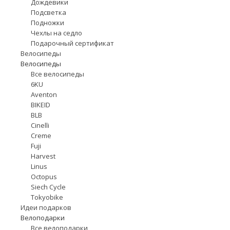
Дождевики
Подсветка
Подножки
Чехлы на седло
Подарочный сертификат
Велосипеды
Велосипеды
Все велосипеды
6KU
Aventon
BIKEID
BLB
Cinelli
Creme
Fuji
Harvest
Linus
Octopus
Siech Cycle
Tokyobike
Идеи подарков
Велоподарки
Все велоподарки