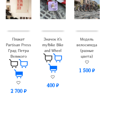
Плакат
Значок it's
Модель
Partisan Press
my!bike Bike
велосипеда
Град Петра
and Wheel
(разные
Великого
цвета)
1 500
₽
400
₽
2 700
₽