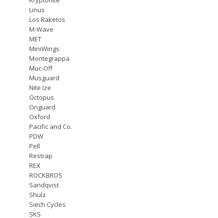
Linus
Los Raketos
M-Wave
MET
MiniWings
Montegrappa
Muc-Off
Musguard
Nite Ize
Octopus
Onguard
Oxford
Pacific and Co.
PDW
Pell
Restrap
REX
ROCKBROS
Sandqvist
Shulz
Siech Cycles
SKS