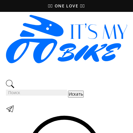
🚵‍♀️ ONE LOVE 🚴‍♀️
Искать