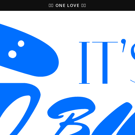
🚵‍♀️ ONE LOVE 🚴‍♀️