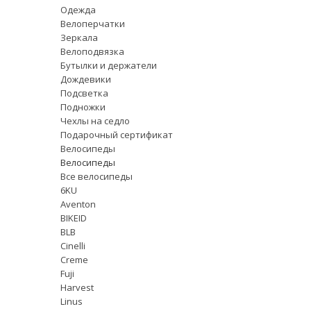
Одежда
Велоперчатки
Зеркала
Велоподвязка
Бутылки и держатели
Дождевики
Подсветка
Подножки
Чехлы на седло
Подарочный сертификат
Велосипеды
Велосипеды
Все велосипеды
6KU
Aventon
BIKEID
BLB
Cinelli
Creme
Fuji
Harvest
Linus