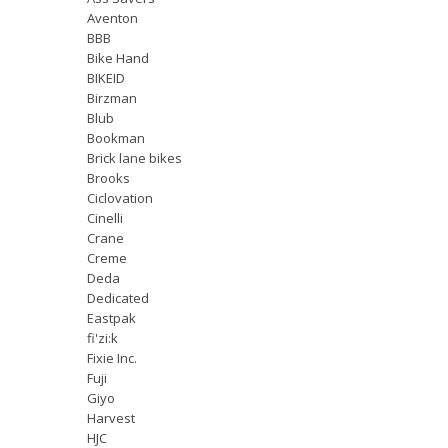
Aventon
BBB
Bike Hand
BIKEID
Birzman
Blub
Bookman
Brick lane bikes
Brooks
Ciclovation
Cinelli
Crane
Creme
Deda
Dedicated
Eastpak
fi'zi:k
Fixie Inc.
Fuji
Giyo
Harvest
HJC