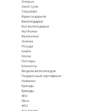
Octopus
Siech Cycle
Tokyobike
Идеи подарков
Велоподарки
Все велоподарки
Футболки
Велокепки
Значки
Посуда
Книги
Носки
Постеры
Блокноты
Модели велосипедов
Подарочный сертификат
Новинки
Бренды
Бренды
6KU
Abus
AEG
Ass Savers