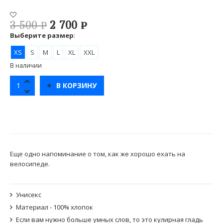
3 500
2 700
Р
Р
УБ.
УБ.
Выберите размер
:
XS
S
M
L
XL
XXL
В наличии
В КОРЗИНУ
Еще одно напоминание о том, как же хорошо ехать на
велосипеде.
Унисекс
Материал - 100% хлопок
Если вам нужно больше умных слов, то это кулирная гладь