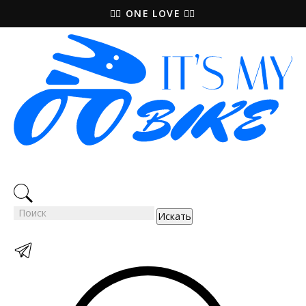
🚵‍♀️ ONE LOVE 🚴‍♀️
Искать