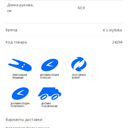
Длина рукова,
63,9
см
Бренд
it`s my!bike
Код товара
24294
Варианты доставки
Категория:
Велоодежда