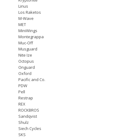
Linus
Los Raketos
M-Wave
MET
MiniWings
Montegrappa
Muc-Off
Musguard
Nite Ize
Octopus
Onguard
Oxford
Pacific and Co.
PDW
Pell
Restrap
REX
ROCKBROS
Sandqvist
Shulz
Siech Cycles
SKS