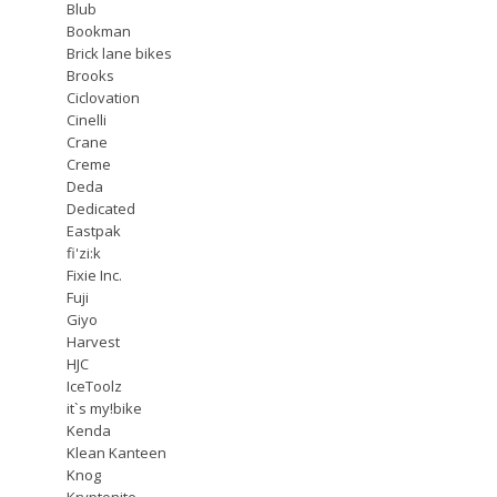
Blub
Bookman
Brick lane bikes
Brooks
Ciclovation
Cinelli
Crane
Creme
Deda
Dedicated
Eastpak
fi'zi:k
Fixie Inc.
Fuji
Giyo
Harvest
HJC
IceToolz
it`s my!bike
Kenda
Klean Kanteen
Knog
Kryptonite