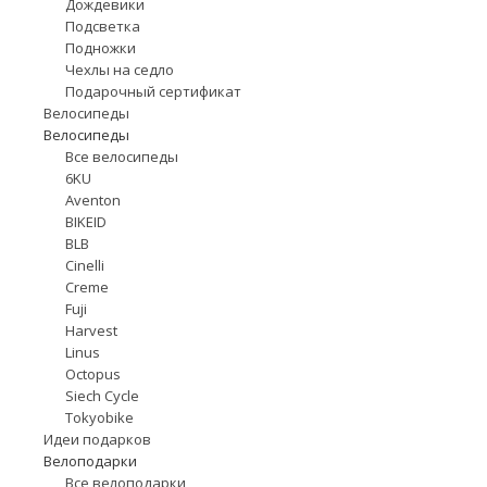
Дождевики
Подсветка
Подножки
Чехлы на седло
Подарочный сертификат
Велосипеды
Велосипеды
Все велосипеды
6KU
Aventon
BIKEID
BLB
Cinelli
Creme
Fuji
Harvest
Linus
Octopus
Siech Cycle
Tokyobike
Идеи подарков
Велоподарки
Все велоподарки