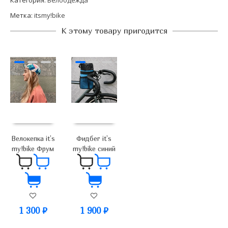
Метка:
itsmy!bike
К этому товару пригодится
Велокепка it’s
Фидбег it’s
my!bike Фрум
my!bike синий
1 300
₽
1 900
₽