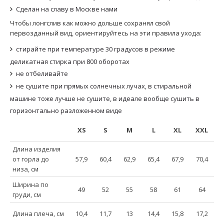
Сделан на славу в Москве нами
Чтобы лонгслив как можно дольше сохранял свой
первозданный вид, ориентируйтесь на эти правила ухода:
стирайте при температуре 30 градусов в режиме
деликатная стирка при 800 оборотах
не отбеливайте
не сушите при прямых солнечных лучах, в стиральной
машине тоже лучше не сушите, в идеале вообще сушить в
горизонтально разложенном виде
XS
S
M
L
XL
XXL
Длина изделия
от горла до
57,9
60,4
62,9
65,4
67,9
70,4
низа, см
Ширина по
49
52
55
58
61
64
груди, см
Длина плеча, см
10,4
11,7
13
14,4
15,8
17,2