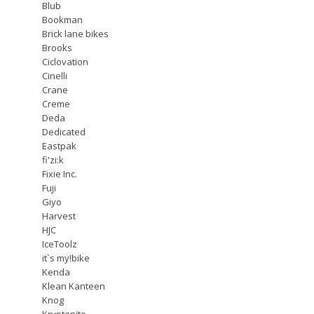
Blub
Bookman
Brick lane bikes
Brooks
Ciclovation
Cinelli
Crane
Creme
Deda
Dedicated
Eastpak
fi'zi:k
Fixie Inc.
Fuji
Giyo
Harvest
HJC
IceToolz
it`s my!bike
Kenda
Klean Kanteen
Knog
Kryptonite