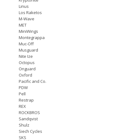
Linus
Los Raketos
M-Wave
MET
MiniWings
Montegrappa
Muc-Off
Musguard
Nite Ize
Octopus
Onguard
Oxford
Pacific and Co.
PDW
Pell
Restrap
REX
ROCKBROS
Sandqvist
Shulz
Siech Cycles
SKS