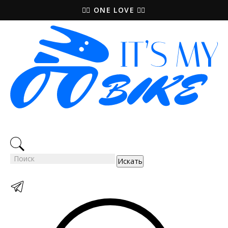
🚵‍♀️ ONE LOVE 🚴‍♀️
Искать