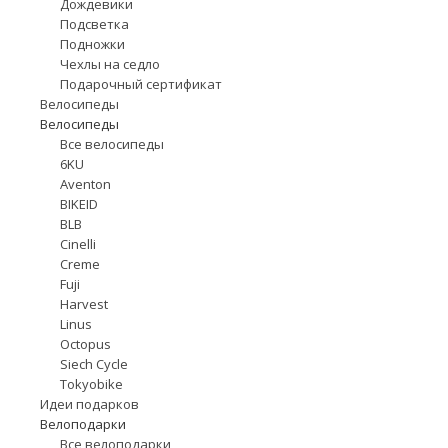
Дождевики
Подсветка
Подножки
Чехлы на седло
Подарочный сертификат
Велосипеды
Велосипеды
Все велосипеды
6KU
Aventon
BIKEID
BLB
Cinelli
Creme
Fuji
Harvest
Linus
Octopus
Siech Cycle
Tokyobike
Идеи подарков
Велоподарки
Все велоподарки