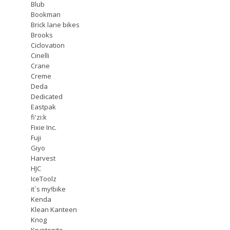
Blub
Bookman
Brick lane bikes
Brooks
Ciclovation
Cinelli
Crane
Creme
Deda
Dedicated
Eastpak
fi'zi:k
Fixie Inc.
Fuji
Giyo
Harvest
HJC
IceToolz
it`s my!bike
Kenda
Klean Kanteen
Knog
Kryptonite