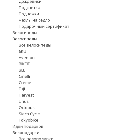
Дождевики
Подсветка
Подножки
Чехлы на седло
Подарочный сертификат
Велосипеды
Велосипеды
Все велосипеды
6KU
Aventon
BIKEID
BLB
Cinelli
Creme
Fuji
Harvest
Linus
Octopus
Siech Cycle
Tokyobike
Идеи подарков
Велоподарки
Все велоподарки