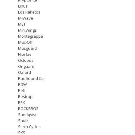
Linus
Los Raketos
M-Wave
MET
MiniWings
Montegrappa
Muc-Off
Musguard
Nite Ize
Octopus
Onguard
Oxford
Pacific and Co.
PDW
Pell
Restrap
REX
ROCKBROS
Sandqvist
Shulz
Siech Cycles
SKS