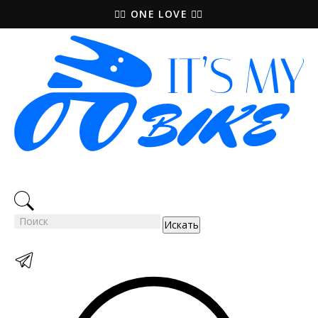
🚵‍♀️ ONE LOVE 🚴‍♀️
Искать