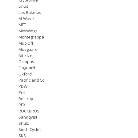
Linus
Los Raketos
M-Wave
MET
MiniWings
Montegrappa
Muc-Off
Musguard
Nite Ize
Octopus
Onguard
Oxford
Pacific and Co.
PDW
Pell
Restrap
REX
ROCKBROS
Sandqvist
Shulz
Siech Cycles
SKS