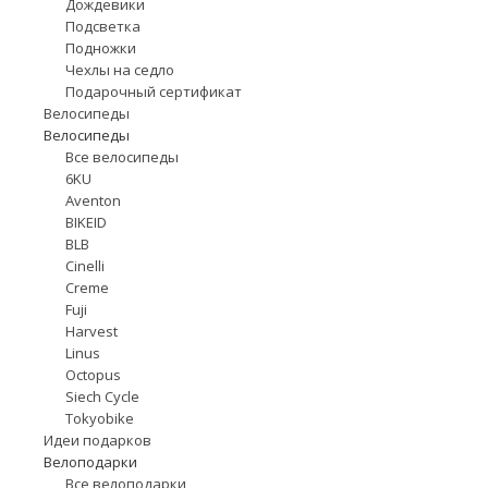
Дождевики
Подсветка
Подножки
Чехлы на седло
Подарочный сертификат
Велосипеды
Велосипеды
Все велосипеды
6KU
Aventon
BIKEID
BLB
Cinelli
Creme
Fuji
Harvest
Linus
Octopus
Siech Cycle
Tokyobike
Идеи подарков
Велоподарки
Все велоподарки