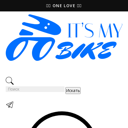
🚵‍♀️ ONE LOVE 🚴‍♀️
Искать