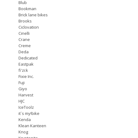
Blub
Bookman
Brick lane bikes
Brooks
Ciclovation
Cinelli
Crane
Creme
Deda
Dedicated
Eastpak
fi'zi:k
Fixie Inc.
Fuji
Giyo
Harvest
HJC
IceToolz
it`s my!bike
Kenda
Klean Kanteen
Knog
Kryptonite