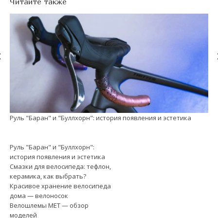
Читайте также
Руль "Баран" и "Буллхорн": история появления и эстетика
См
Руль "Баран" и "Буллхорн":
история появления и эстетика
Смазки для велосипеда: тефлон,
керамика, как выбрать?
Красивое хранение велосипеда
дома — велоносок
Велошлемы MET — обзор
моделей