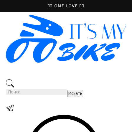
🚵‍♀️ ONE LOVE 🚴‍♀️
Искать