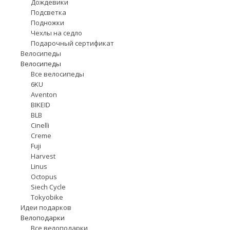
Дождевики
Подсветка
Подножки
Чехлы на седло
Подарочный сертификат
Велосипеды
Велосипеды
Все велосипеды
6KU
Aventon
BIKEID
BLB
Cinelli
Creme
Fuji
Harvest
Linus
Octopus
Siech Cycle
Tokyobike
Идеи подарков
Велоподарки
Все велоподарки