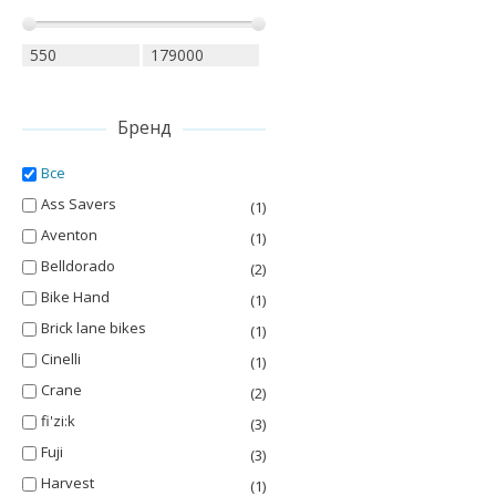
Бренд
Все
Ass Savers
(1)
Aventon
(1)
Belldorado
(2)
Bike Hand
(1)
Brick lane bikes
(1)
Cinelli
(1)
Crane
(2)
fi'zi:k
(3)
Fuji
(3)
Harvest
(1)