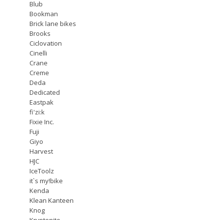
Blub
Bookman
Brick lane bikes
Brooks
Ciclovation
Cinelli
Crane
Creme
Deda
Dedicated
Eastpak
fi'zi:k
Fixie Inc.
Fuji
Giyo
Harvest
HJC
IceToolz
it`s my!bike
Kenda
Klean Kanteen
Knog
Kryptonite