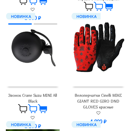
2 900
₽
3 500
₽
Велоперчатки Cinelli MIKE
Звонок Crane Suzu MINI All
GIANT RED GIRO DND
Black
GLOVES красные
4 900
₽
2 200
₽