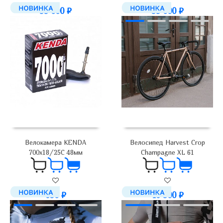
99 000
₽
99 000
₽
Велокамера KENDA
Велосипед Harvest Crop
700х18/25C 48мм
Champagne XL 61
650
₽
46 900
₽