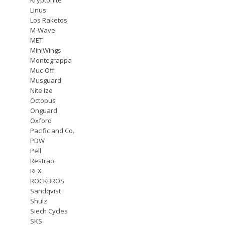
Linus
Los Raketos
M-Wave
MET
MiniWings
Montegrappa
Muc-Off
Musguard
Nite Ize
Octopus
Onguard
Oxford
Pacific and Co.
PDW
Pell
Restrap
REX
ROCKBROS
Sandqvist
Shulz
Siech Cycles
SKS