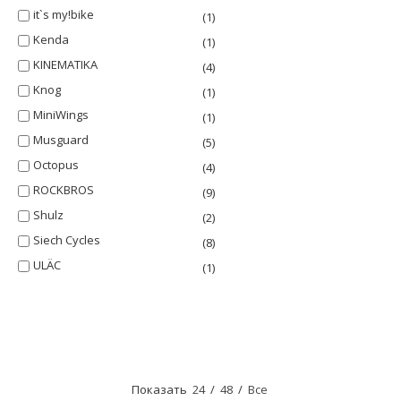
it`s my!bike
(1)
Kenda
(1)
KINEMATIKA
(4)
Knog
(1)
MiniWings
(1)
Musguard
(5)
Octopus
(4)
ROCKBROS
(9)
Shulz
(2)
Siech Cycles
(8)
ULÄC
(1)
Показать
24
/
48
/
Все