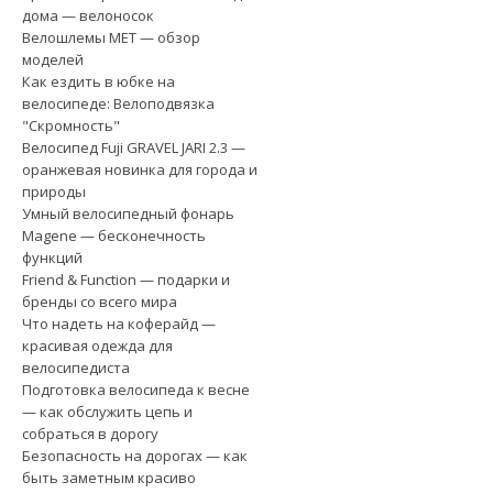
дома — велоносок
Велошлемы MET — обзор
моделей
Как ездить в юбке на
велосипеде: Велоподвязка
"Скромность"
Велосипед Fuji GRAVEL JARI 2.3 —
оранжевая новинка для города и
природы
Умный велосипедный фонарь
Magene — бесконечность
функций
Friend & Function — подарки и
бренды со всего мира
Что надеть на коферайд —
красивая одежда для
велосипедиста
Подготовка велосипеда к весне
— как обслужить цепь и
собраться в дорогу
Безопасность на дорогах — как
быть заметным красиво