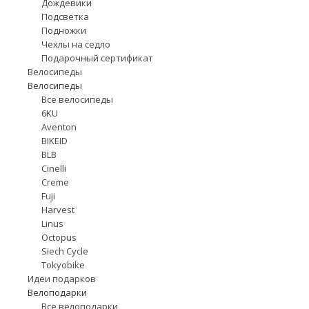
Дождевики
Подсветка
Подножки
Чехлы на седло
Подарочный сертификат
Велосипеды
Велосипеды
Все велосипеды
6KU
Aventon
BIKEID
BLB
Cinelli
Creme
Fuji
Harvest
Linus
Octopus
Siech Cycle
Tokyobike
Идеи подарков
Велоподарки
Все велоподарки