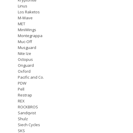
Linus
Los Raketos
M-Wave
MET
MiniWings
Montegrappa
Muc-Off
Musguard
Nite Ize
Octopus
Onguard
Oxford
Pacific and Co.
PDW
Pell
Restrap
REX
ROCKBROS
Sandqvist
Shulz
Siech Cycles
SKS