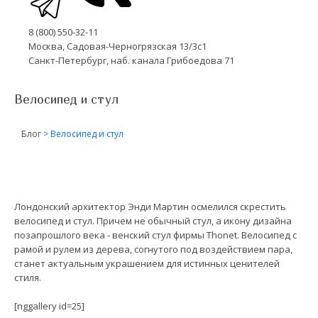
8 (800) 550-32-11
Москва, Садовая-Черногрязская 13/3с1
Санкт-Петербург, наб. канала Грибоедова 71
Велосипед и стул
Блог
>
Велосипед и стул
Лондонский архитектор Энди Мартин осмелился скрестить
велосипед и стул. Причем не обычный стул, а икону дизайна
позапрошлого века - венский стул фирмы Thonet. Велосипед с
рамой и рулем из дерева, согнутого под воздействием пара,
станет актуальным украшением для истинных ценителей
стиля.
[nggallery id=25]