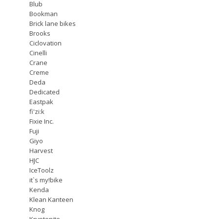
Blub
Bookman
Brick lane bikes
Brooks
Ciclovation
Cinelli
Crane
Creme
Deda
Dedicated
Eastpak
fi'zi:k
Fixie Inc.
Fuji
Giyo
Harvest
HJC
IceToolz
it`s my!bike
Kenda
Klean Kanteen
Knog
Kryptonite