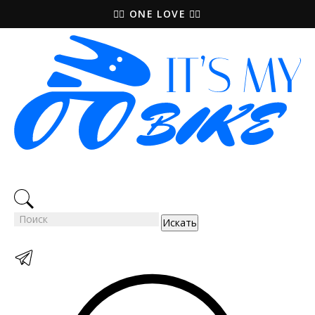
🚵‍♀️ ONE LOVE 🚴‍♀️
Искать