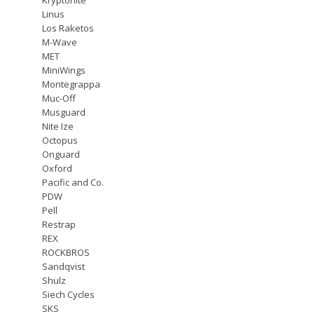
Linus
Los Raketos
M-Wave
MET
MiniWings
Montegrappa
Muc-Off
Musguard
Nite Ize
Octopus
Onguard
Oxford
Pacific and Co.
PDW
Pell
Restrap
REX
ROCKBROS
Sandqvist
Shulz
Siech Cycles
SKS