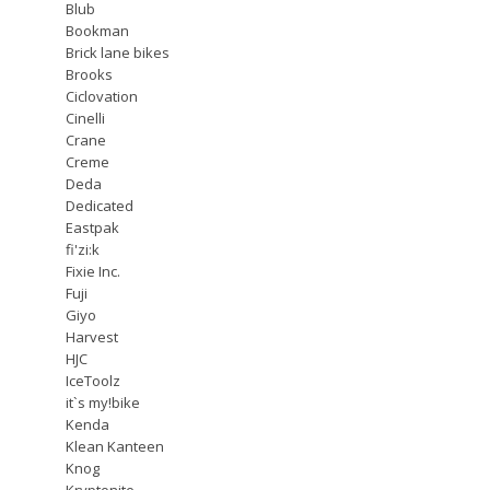
Blub
Bookman
Brick lane bikes
Brooks
Ciclovation
Cinelli
Crane
Creme
Deda
Dedicated
Eastpak
fi'zi:k
Fixie Inc.
Fuji
Giyo
Harvest
HJC
IceToolz
it`s my!bike
Kenda
Klean Kanteen
Knog
Kryptonite