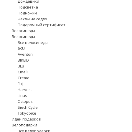
Дождевики
Подсветка
Подножки
Чехлы на седло
Подарочный сертификат
Велосипеды
Велосипеды
Все велосипеды
6KU
Aventon
BIKEID
BLB
Cinelli
Creme
Fuji
Harvest
Linus
Octopus
Siech Cycle
Tokyobike
Идеи подарков
Велоподарки
Все велоподарки