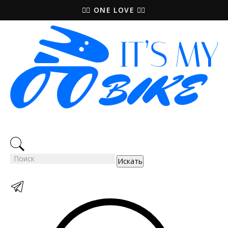
🚵‍♀️ ONE LOVE 🚴‍♀️
Искать