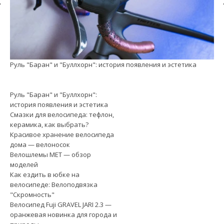
Руль "Баран" и "Буллхорн": история появления и эстетика
См
Руль "Баран" и "Буллхорн":
история появления и эстетика
Смазки для велосипеда: тефлон,
керамика, как выбрать?
Красивое хранение велосипеда
дома — велоносок
Велошлемы MET — обзор
моделей
Как ездить в юбке на
велосипеде: Велоподвязка
"Скромность"
Велосипед Fuji GRAVEL JARI 2.3 —
оранжевая новинка для города и