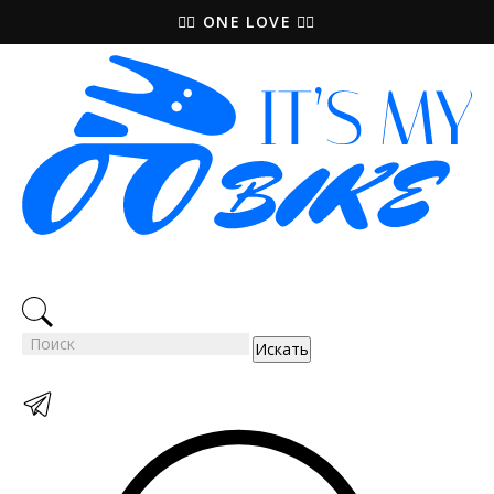
🚵‍♀️ ONE LOVE 🚴‍♀️
Искать