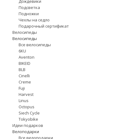
Дождевики
Подсветка
Подножки
Чехлы на седло
Подарочный сертификат
Велосипеды
Велосипеды
Все велосипеды
6KU
Aventon
BIKEID
BLB
Cinelli
Creme
Fuji
Harvest
Linus
Octopus
Siech Cycle
Tokyobike
Идеи подарков
Велоподарки
Все велоподарки