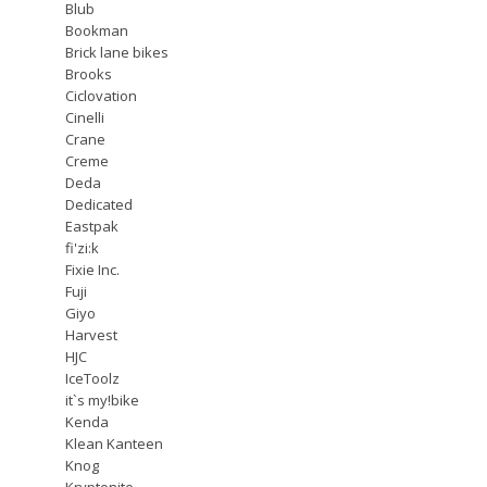
Blub
Bookman
Brick lane bikes
Brooks
Ciclovation
Cinelli
Crane
Creme
Deda
Dedicated
Eastpak
fi'zi:k
Fixie Inc.
Fuji
Giyo
Harvest
HJC
IceToolz
it`s my!bike
Kenda
Klean Kanteen
Knog
Kryptonite