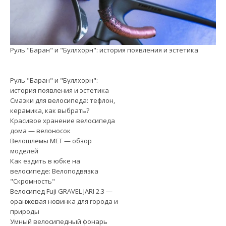
Руль "Баран" и "Буллхорн": история появления и эстетика
См
Руль "Баран" и "Буллхорн":
история появления и эстетика
Смазки для велосипеда: тефлон,
керамика, как выбрать?
Красивое хранение велосипеда
дома — велоносок
Велошлемы MET — обзор
моделей
Как ездить в юбке на
велосипеде: Велоподвязка
"Скромность"
Велосипед Fuji GRAVEL JARI 2.3 —
оранжевая новинка для города и
природы
Умный велосипедный фонарь