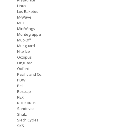
Linus
Los Raketos
M-Wave
MET
MiniWings
Montegrappa
Muc-Off
Musguard
Nite Ize
Octopus
Onguard
Oxford
Pacific and Co.
PDW
Pell
Restrap
REX
ROCKBROS
Sandqvist
Shulz
Siech Cycles
SKS