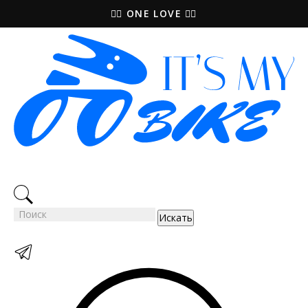
🚵‍♀️ ONE LOVE 🚴‍♀️
Искать