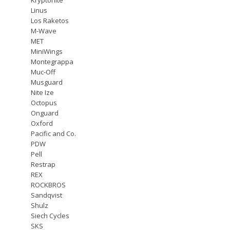
Linus
Los Raketos
M-Wave
MET
MiniWings
Montegrappa
Muc-Off
Musguard
Nite Ize
Octopus
Onguard
Oxford
Pacific and Co.
PDW
Pell
Restrap
REX
ROCKBROS
Sandqvist
Shulz
Siech Cycles
SKS