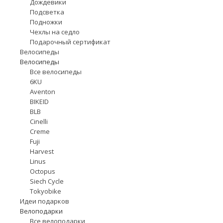
Дождевики
Подсветка
Подножки
Чехлы на седло
Подарочный сертификат
Велосипеды
Велосипеды
Все велосипеды
6KU
Aventon
BIKEID
BLB
Cinelli
Creme
Fuji
Harvest
Linus
Octopus
Siech Cycle
Tokyobike
Идеи подарков
Велоподарки
Все велоподарки