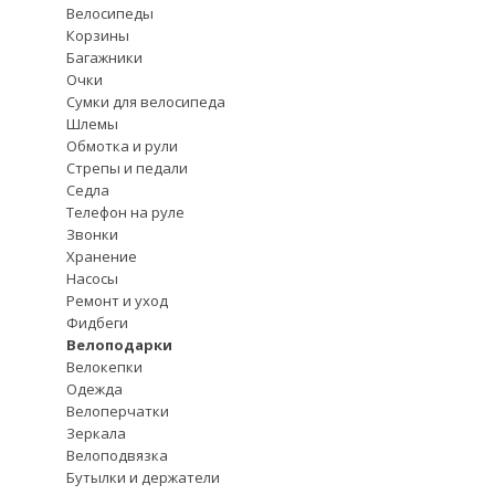
Велосипеды
Корзины
Багажники
Очки
Сумки для велосипеда
Шлемы
Обмотка и рули
Стрепы и педали
Седла
Телефон на руле
Звонки
Хранение
Насосы
Ремонт и уход
Фидбеги
Велоподарки
Велокепки
Одежда
Велоперчатки
Зеркала
Велоподвязка
Бутылки и держатели