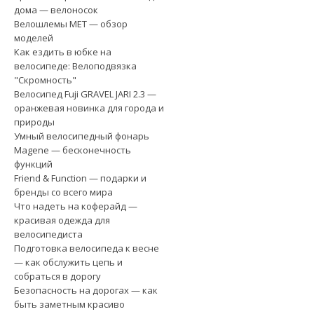
дома — велоносок
Велошлемы MET — обзор
моделей
Как ездить в юбке на
велосипеде: Велоподвязка
"Скромность"
Велосипед Fuji GRAVEL JARI 2.3 —
оранжевая новинка для города и
природы
Умный велосипедный фонарь
Magene — бесконечность
функций
Friend & Function — подарки и
бренды со всего мира
Что надеть на коферайд —
красивая одежда для
велосипедиста
Подготовка велосипеда к весне
— как обслужить цепь и
собраться в дорогу
Безопасность на дорогах — как
быть заметным красиво