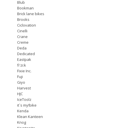
Blub
Bookman
Brick lane bikes
Brooks
Ciclovation
Cinelli
Crane
Creme
Deda
Dedicated
Eastpak
fi'zi:k
Fixie Inc.
Fuji
Giyo
Harvest
HJC
IceToolz
it`s my!bike
Kenda
Klean Kanteen
Knog
Kryptonite