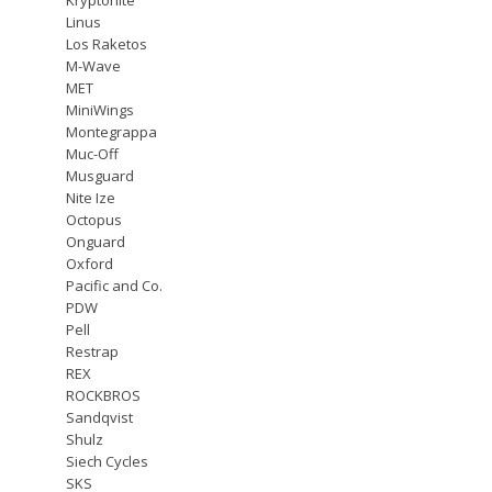
Linus
Los Raketos
M-Wave
MET
MiniWings
Montegrappa
Muc-Off
Musguard
Nite Ize
Octopus
Onguard
Oxford
Pacific and Co.
PDW
Pell
Restrap
REX
ROCKBROS
Sandqvist
Shulz
Siech Cycles
SKS