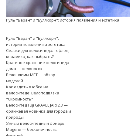
Руль "Баран" и "Буллхорн": история появления и эстетика
См
Руль "Баран" и "Буллхорн":
история появления и эстетика
Смазки для велосипеда: тефлон,
керамика, как выбрать?
Красивое хранение велосипеда
дома — велоносок
Велошлемы MET — обзор
моделей
Как ездить в юбке на
велосипеде: Велоподвязка
"Скромность"
Велосипед Fuji GRAVEL JARI 2.3 —
оранжевая новинка для города и
природы
Умный велосипедный фонарь
Magene — бесконечность
функций