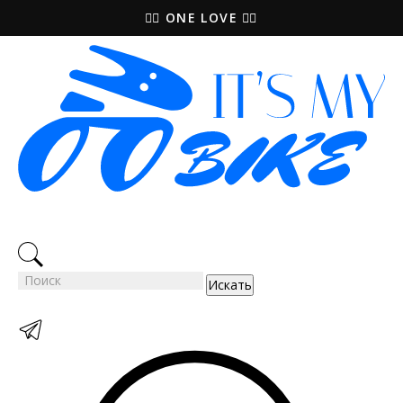
🚵‍♀️ ONE LOVE 🚴‍♀️
Искать