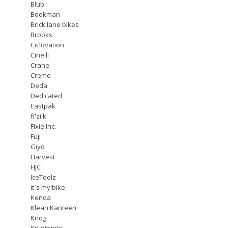
Blub
Bookman
Brick lane bikes
Brooks
Ciclovation
Cinelli
Crane
Creme
Deda
Dedicated
Eastpak
fi'zi:k
Fixie Inc.
Fuji
Giyo
Harvest
HJC
IceToolz
it`s my!bike
Kenda
Klean Kanteen
Knog
Kryptonite