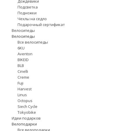
Дождевики
Подсветка
Подножки
Чехлы на седло
Подарочный сертификат
Велосипеды
Велосипеды
Все велосипеды
6KU
Aventon
BIKEID
BLB
Cinelli
Creme
Fuji
Harvest
Linus
Octopus
Siech Cycle
Tokyobike
Идеи подарков
Велоподарки
Все велоподарки