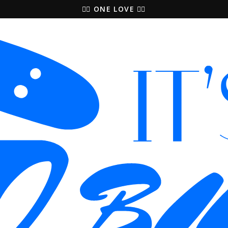
🚵‍♀️ ONE LOVE 🚴‍♀️