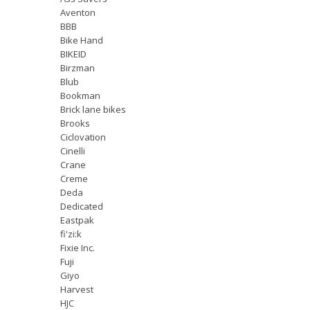
Aventon
BBB
Bike Hand
BIKEID
Birzman
Blub
Bookman
Brick lane bikes
Brooks
Ciclovation
Cinelli
Crane
Creme
Deda
Dedicated
Eastpak
fi'zi:k
Fixie Inc.
Fuji
Giyo
Harvest
HJC