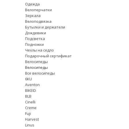
Одежда
Велоперчатки
Зеркала
Велоподвязка
Бутылки и держатели
Дождевики
Подсветка
Подножки
Чехлы на седло
Подарочный сертификат
Велосипеды
Велосипеды
Все велосипеды
6KU
Aventon
BIKEID
BLB
Cinelli
Creme
Fuji
Harvest
Linus