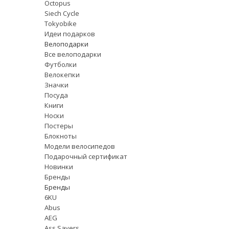
Octopus
Siech Cycle
Tokyobike
Идеи подарков
Велоподарки
Все велоподарки
Футболки
Велокепки
Значки
Посуда
Книги
Носки
Постеры
Блокноты
Модели велосипедов
Подарочный сертификат
Новинки
Бренды
Бренды
6KU
Abus
AEG
Ass Savers