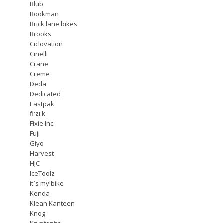
Blub
Bookman
Brick lane bikes
Brooks
Ciclovation
Cinelli
Crane
Creme
Deda
Dedicated
Eastpak
fi'zi:k
Fixie Inc.
Fuji
Giyo
Harvest
HJC
IceToolz
it`s my!bike
Kenda
Klean Kanteen
Knog
Kryptonite