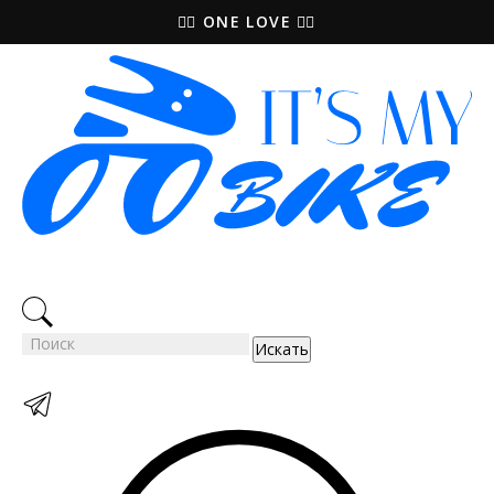
🚵‍♀️ ONE LOVE 🚴‍♀️
Искать