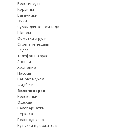
Велосипеды
Корзины
Багажники
Очки
Сумки для велосипеда
Шлемы
Обмотка и рули
Стрепы и педали
Седла
Телефон на руле
Звонки
Хранение
Насосы
Ремонт и уход
Фидбеги
Велоподарки
Велокепки
Одежда
Велоперчатки
Зеркала
Велоподвязка
Бутылки и держатели