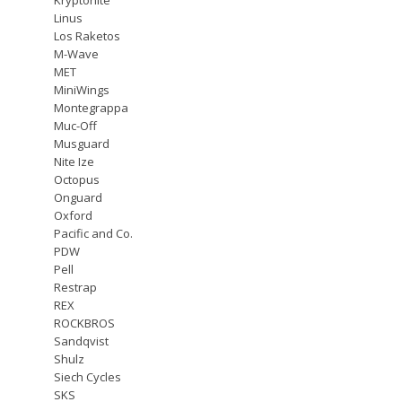
Linus
Los Raketos
M-Wave
MET
MiniWings
Montegrappa
Muc-Off
Musguard
Nite Ize
Octopus
Onguard
Oxford
Pacific and Co.
PDW
Pell
Restrap
REX
ROCKBROS
Sandqvist
Shulz
Siech Cycles
SKS