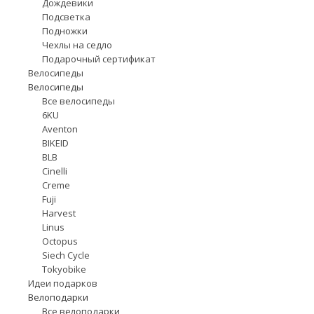
Дождевики
Подсветка
Подножки
Чехлы на седло
Подарочный сертификат
Велосипеды
Велосипеды
Все велосипеды
6KU
Aventon
BIKEID
BLB
Cinelli
Creme
Fuji
Harvest
Linus
Octopus
Siech Cycle
Tokyobike
Идеи подарков
Велоподарки
Все велоподарки