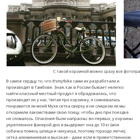
С такой корзиной можно сразу все фотогра
В самое сердцу то, что It’smy!bike сами их разработали и
производят в Тамбове. Зная, как в России бывает нелегко
найти классный местный продукт я обрадовалась, что
производят их у нас. Читая про корзинку, я сомневалась
понравится ли моей Мухе сетка сверху и не слишком ли мы
откормили лакомствами свою псицу, чтобы дно при поездке
не сломалось. Опасения были напрасны: во-первых, у корзины
укрепленное фанерой дно и выдержит она до 10 кг (моя
собачка помесь шпица и чихуахуа, поэтому гораздо легче),
сетка алюминиевая и высокая – даже если в приветственном