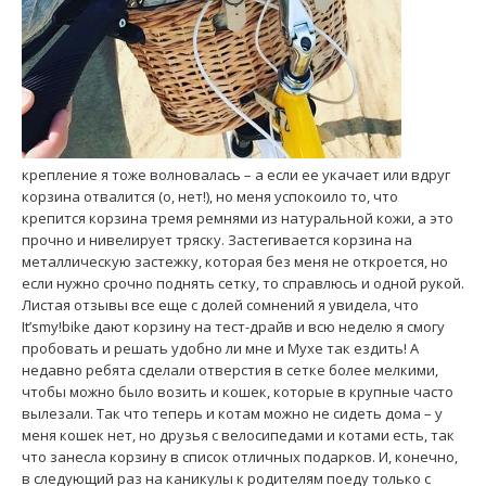
крепление я тоже волновалась – а если ее укачает или вдруг
корзина отвалится (о, нет!), но меня успокоило то, что
крепится корзина тремя ремнями из натуральной кожи, а это
прочно и нивелирует тряску. Застегивается корзина на
металлическую застежку, которая без меня не откроется, но
если нужно срочно поднять сетку, то справлюсь и одной рукой.
Листая отзывы все еще с долей сомнений я увидела, что
It’smy!bike дают корзину на тест-драйв и всю неделю я смогу
пробовать и решать удобно ли мне и Мухе так ездить! А
недавно ребята сделали отверстия в сетке более мелкими,
чтобы можно было возить и кошек, которые в крупные часто
вылезали. Так что теперь и котам можно не сидеть дома – у
меня кошек нет, но друзья с велосипедами и котами есть, так
что занесла корзину в список отличных подарков. И, конечно,
в следующий раз на каникулы к родителям поеду только с