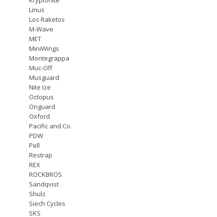
Linus
Los Raketos
M-Wave
MET
MiniWings
Montegrappa
Muc-Off
Musguard
Nite Ize
Octopus
Onguard
Oxford
Pacific and Co.
PDW
Pell
Restrap
REX
ROCKBROS
Sandqvist
Shulz
Siech Cycles
SKS