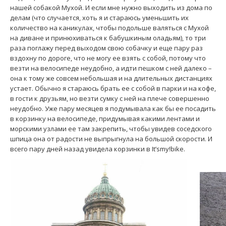
нашей собакой Мухой. И если мне нужно выходить из дома по
делам (что случается, хоть я и стараюсь уменьшить их
количество на каникулах, чтобы подольше валяться с Мухой
на диване и принюхиваться к бабушкиным оладьям), то три
раза поглажу перед выходом свою собачку и еще пару раз
вздохну по дороге, что не могу ее взять с собой, потому что
везти на велосипеде неудобно, а идти пешком с ней далеко –
она к тому же совсем небольшая и на длительных дистанциях
устает. Обычно я стараюсь брать ее с собой в парки и на кофе,
в гости к друзьям, но везти сумку с ней на плече совершенно
неудобно. Уже пару месяцев я подумывала как бы ее посадить
в корзинку на велосипеде, придумывая какими лентами и
морскими узлами ее там закрепить, чтобы увидев соседского
шпица она от радости не выпрыгнула на большой скорости. И
всего пару дней назад увидела корзинки в It’smy!bike.