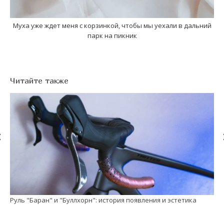
Муха уже ждет меня с корзинкой, чтобы мы уехали в дальний
парк на пикник
Читайте также
Руль "Баран" и "Буллхорн": история появления и эстетика
См