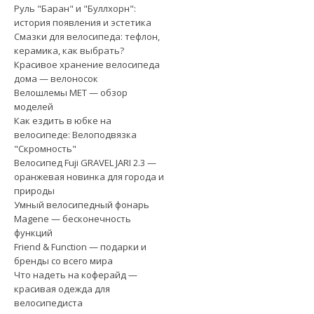
Руль "Баран" и "Буллхорн":
история появления и эстетика
Смазки для велосипеда: тефлон,
керамика, как выбрать?
Красивое хранение велосипеда
дома — велоносок
Велошлемы MET — обзор
моделей
Как ездить в юбке на
велосипеде: Велоподвязка
"Скромность"
Велосипед Fuji GRAVEL JARI 2.3 —
оранжевая новинка для города и
природы
Умный велосипедный фонарь
Magene — бесконечность
функций
Friend & Function — подарки и
бренды со всего мира
Что надеть на коферайд —
красивая одежда для
велосипедиста