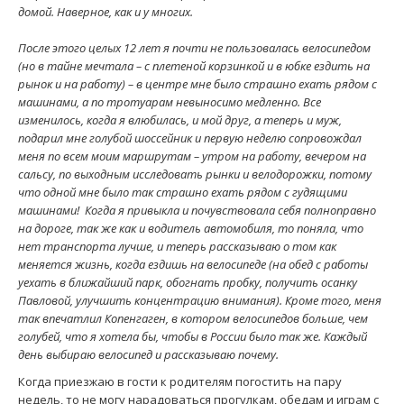
домой. Наверное, как и у многих.
После этого целых 12 лет я почти не пользовалась велосипедом
(но в тайне мечтала – с плетеной корзинкой и в юбке ездить на
рынок и на работу) – в центре мне было страшно ехать рядом с
машинами, а по тротуарам невыносимо медленно. Все
изменилось, когда я влюбилась, и мой друг, а теперь и муж,
подарил мне голубой шоссейник и первую неделю сопровождал
меня по всем моим маршрутам – утром на работу, вечером на
сальсу, по выходным исследовать рынки и велодорожки, потому
что одной мне было так страшно ехать рядом с гудящими
машинами! Когда я привыкла и почувствовала себя полноправно
на дороге, так же как и водитель автомобиля, то поняла, что
нет транспорта лучше, и теперь рассказываю о том как
меняется жизнь, когда ездишь на велосипеде (на обед с работы
уехать в ближайший парк, обогнать пробку, получить осанку
Павловой, улучшить концентрацию внимания). Кроме того, меня
так впечатлил Копенгаген, в котором велосипедов больше, чем
голубей, что я хотела бы, чтобы в России было так же. Каждый
день выбираю велосипед и рассказываю почему.
Когда приезжаю в гости к родителям погостить на пару
недель, то не могу нарадоваться прогулкам, обедам и играм с