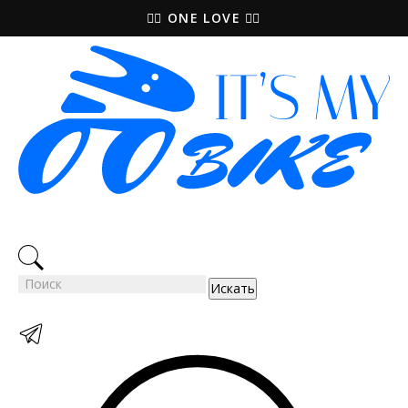
🚵‍♀️ ONE LOVE 🚴‍♀️
Искать