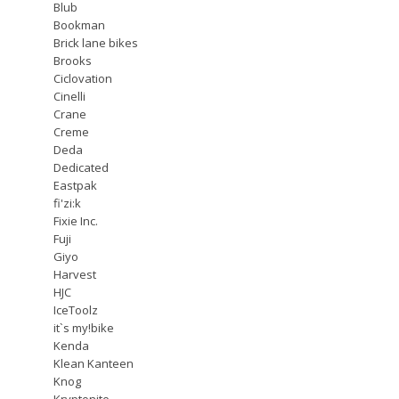
Blub
Bookman
Brick lane bikes
Brooks
Ciclovation
Cinelli
Crane
Creme
Deda
Dedicated
Eastpak
fi'zi:k
Fixie Inc.
Fuji
Giyo
Harvest
HJC
IceToolz
it`s my!bike
Kenda
Klean Kanteen
Knog
Kryptonite