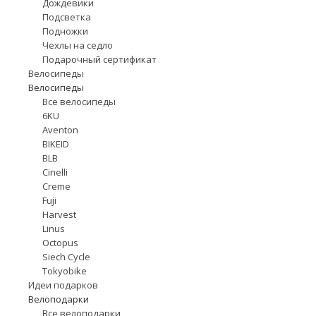
Дождевики
Подсветка
Подножки
Чехлы на седло
Подарочный сертификат
Велосипеды
Велосипеды
Все велосипеды
6KU
Aventon
BIKEID
BLB
Cinelli
Creme
Fuji
Harvest
Linus
Octopus
Siech Cycle
Tokyobike
Идеи подарков
Велоподарки
Все велоподарки