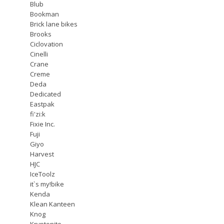
Blub
Bookman
Brick lane bikes
Brooks
Ciclovation
Cinelli
Crane
Creme
Deda
Dedicated
Eastpak
fi'zi:k
Fixie Inc.
Fuji
Giyo
Harvest
HJC
IceToolz
it`s my!bike
Kenda
Klean Kanteen
Knog
Kryptonite