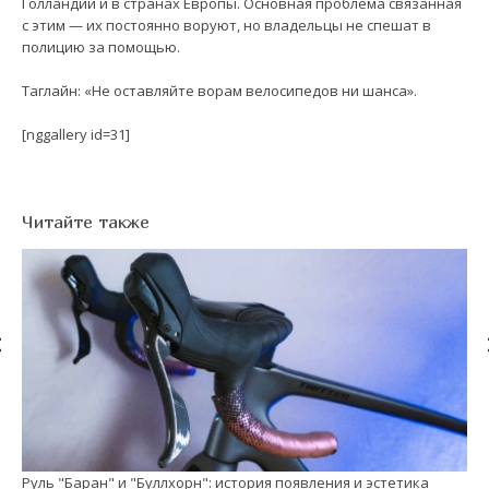
Голландии и в странах Европы. Основная проблема связанная
с этим — их постоянно воруют, но владельцы не спешат в
полицию за помощью.
Таглайн: «Не оставляйте ворам велосипедов ни шанса».
[nggallery id=31]
Читайте также
Руль "Баран" и "Буллхорн": история появления и эстетика
См