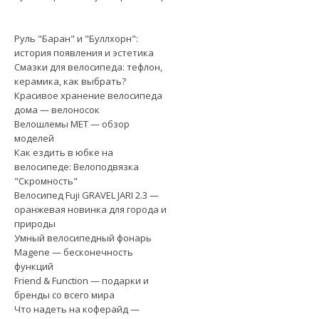
Руль "Баран" и "Буллхорн":
история появления и эстетика
Смазки для велосипеда: тефлон,
керамика, как выбрать?
Красивое хранение велосипеда
дома — велоносок
Велошлемы MET — обзор
моделей
Как ездить в юбке на
велосипеде: Велоподвязка
"Скромность"
Велосипед Fuji GRAVEL JARI 2.3 —
оранжевая новинка для города и
природы
Умный велосипедный фонарь
Magene — бесконечность
функций
Friend & Function — подарки и
бренды со всего мира
Что надеть на коферайд —