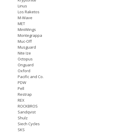
Linus
Los Raketos
M-Wave
MET
MiniWings
Montegrappa
Muc-Off
Musguard
Nite Ize
Octopus
Onguard
Oxford
Pacific and Co.
PDW
Pell
Restrap
REX
ROCKBROS
Sandqvist
Shulz
Siech Cycles
SKS