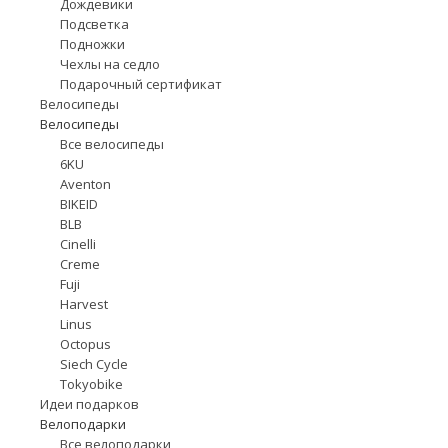
Дождевики
Подсветка
Подножки
Чехлы на седло
Подарочный сертификат
Велосипеды
Велосипеды
Все велосипеды
6KU
Aventon
BIKEID
BLB
Cinelli
Creme
Fuji
Harvest
Linus
Octopus
Siech Cycle
Tokyobike
Идеи подарков
Велоподарки
Все велоподарки