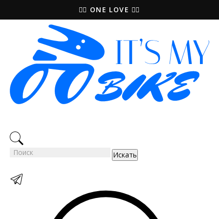
🚵‍♀️ ONE LOVE 🚴‍♀️
Искать