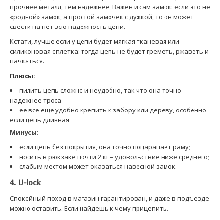
прочнее металл, тем надежнее. Важен и сам замок: если это не
«родной» замок, а простой замочек с дужкой, то он может
свести на нет всю надежность цепи.
Кстати, лучше если у цепи будет мягкая тканевая или
силиконовая оплетка: тогда цепь не будет греметь, ржаветь и
пачкаться.
Плюсы
:
пилить цепь сложно и неудобно, так что она точно
надежнее троса
ее все еще удобно крепить к забору или дереву, особенно
если цепь длинная
Минусы:
если цепь без покрытия, она точно поцарапает раму;
носить в рюкзаке почти 2 кг – удовольствие ниже среднего;
слабым местом может оказаться навесной замок.
4. U-lock
Спокойный поход в магазин гарантирован, и даже в подъезде
можно оставить. Если найдешь к чему прицепить.