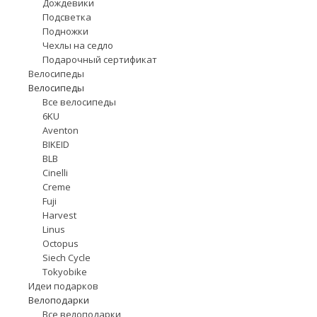
Дождевики
Подсветка
Подножки
Чехлы на седло
Подарочный сертификат
Велосипеды
Велосипеды
Все велосипеды
6KU
Aventon
BIKEID
BLB
Cinelli
Creme
Fuji
Harvest
Linus
Octopus
Siech Cycle
Tokyobike
Идеи подарков
Велоподарки
Все велоподарки