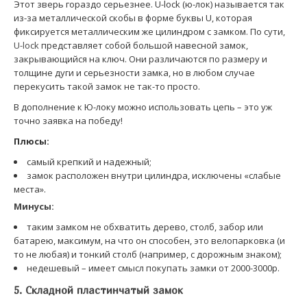
Этот зверь гораздо серьезнее. U-lock (ю-лок) называется так
из-за металлической скобы в форме буквы U, которая
фиксируется металлическим же цилиндром с замком. По сути,
U-lock
представляет собой большой навесной замок,
закрывающийся на ключ. Они различаются по размеру и
толщине дуги и серьезности замка, но в любом случае
перекусить такой замок не так-то просто.
В дополнение к Ю-локу можно использовать цепь – это уж
точно заявка на победу!
Плюсы:
самый крепкий и надежный;
замок расположен внутри цилиндра, исключены «слабые
места».
Минусы
:
таким замком не обхватить дерево, столб, забор или
батарею, максимум, на что он способен, это велопарковка (и
то не любая) и тонкий столб (например, с дорожным знаком);
недешевый – имеет смысл покупать замки от 2000-3000р.
5. Складной пластинчатый замок