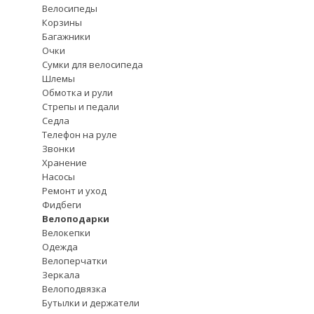
Велосипеды
Корзины
Багажники
Очки
Сумки для велосипеда
Шлемы
Обмотка и рули
Стрепы и педали
Седла
Телефон на руле
Звонки
Хранение
Насосы
Ремонт и уход
Фидбеги
Велоподарки
Велокепки
Одежда
Велоперчатки
Зеркала
Велоподвязка
Бутылки и держатели