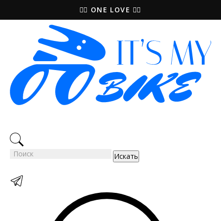
🚵‍♀️ ONE LOVE 🚴‍♀️
Искать