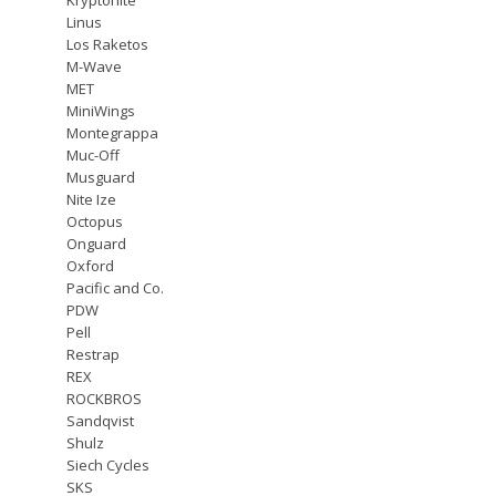
Linus
Los Raketos
M-Wave
MET
MiniWings
Montegrappa
Muc-Off
Musguard
Nite Ize
Octopus
Onguard
Oxford
Pacific and Co.
PDW
Pell
Restrap
REX
ROCKBROS
Sandqvist
Shulz
Siech Cycles
SKS