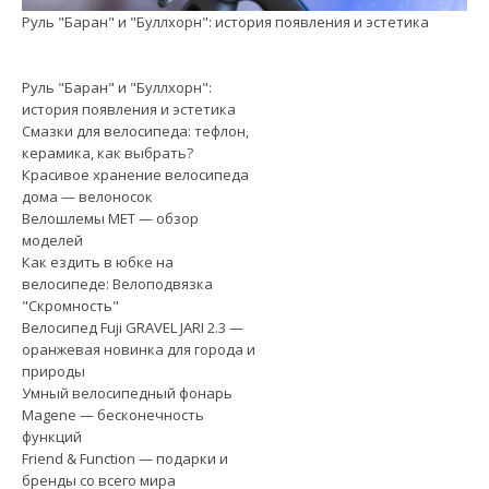
Руль "Баран" и "Буллхорн": история появления и эстетика
См
Руль "Баран" и "Буллхорн":
история появления и эстетика
Смазки для велосипеда: тефлон,
керамика, как выбрать?
Красивое хранение велосипеда
дома — велоносок
Велошлемы MET — обзор
моделей
Как ездить в юбке на
велосипеде: Велоподвязка
"Скромность"
Велосипед Fuji GRAVEL JARI 2.3 —
оранжевая новинка для города и
природы
Умный велосипедный фонарь
Magene — бесконечность
функций
Friend & Function — подарки и
бренды со всего мира