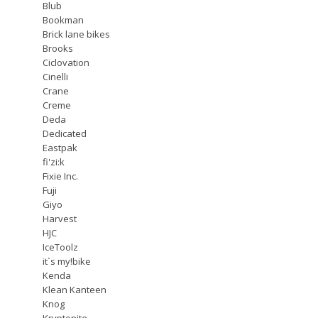
Blub
Bookman
Brick lane bikes
Brooks
Ciclovation
Cinelli
Crane
Creme
Deda
Dedicated
Eastpak
fi'zi:k
Fixie Inc.
Fuji
Giyo
Harvest
HJC
IceToolz
it`s my!bike
Kenda
Klean Kanteen
Knog
Kryptonite