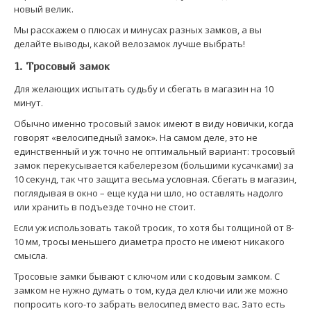
новый велик.
Мы расскажем о плюсах и минусах разных замков, а вы
делайте выводы, какой велозамок лучше выбрать!
1. Тросовый замок
Для желающих испытать судьбу и сбегать в магазин на 10
минут.
Обычно именно
тросовый замок
имеют в виду новички, когда
говорят «велосипедный замок». На самом деле, это не
единственный и уж точно не оптимальный вариант: тросовый
замок перекусывается кабелерезом (большими кусачками) за
10 секунд, так что защита весьма условная. Сбегать в магазин,
поглядывая в окно – еще куда ни шло, но оставлять надолго
или хранить в подъезде точно не стоит.
Если уж использовать такой тросик, то хотя бы толщиной от 8-
10 мм, тросы меньшего диаметра просто не имеют никакого
смысла.
Тросовые замки бывают с ключом или с кодовым замком. С
замком не нужно думать о том, куда дел ключи или же можно
попросить кого-то забрать велосипед вместо вас. Зато есть