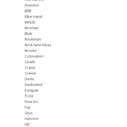
Aventon
BBB
Bike Hand
BIKEID
Birzman
Blub
Bookman
Brick lane bikes
Brooks
Ciclovation
Cinelli
Crane
Creme
Deda
Dedicated
Eastpak
fi'zi:k
Fixie Inc.
Fuji
Giyo
Harvest
HJC