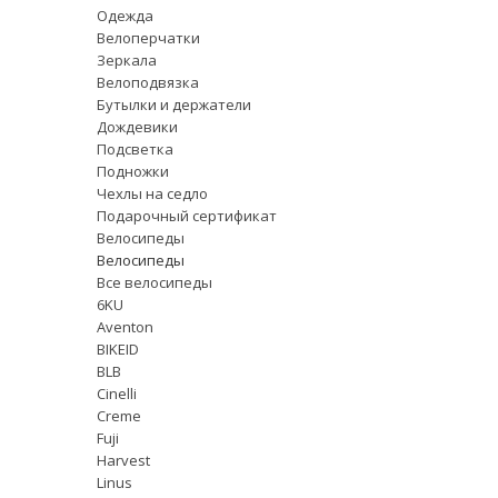
Одежда
Велоперчатки
Зеркала
Велоподвязка
Бутылки и держатели
Дождевики
Подсветка
Подножки
Чехлы на седло
Подарочный сертификат
Велосипеды
Велосипеды
Все велосипеды
6KU
Aventon
BIKEID
BLB
Cinelli
Creme
Fuji
Harvest
Linus