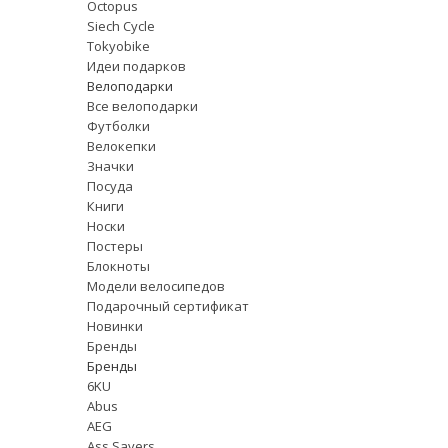
Octopus
Siech Cycle
Tokyobike
Идеи подарков
Велоподарки
Все велоподарки
Футболки
Велокепки
Значки
Посуда
Книги
Носки
Постеры
Блокноты
Модели велосипедов
Подарочный сертификат
Новинки
Бренды
Бренды
6KU
Abus
AEG
Ass Savers