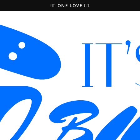
🚵‍♀️ ONE LOVE 🚴‍♀️