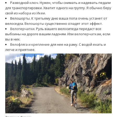
Разводной
ключ
. Нужен, чтобы снимать и надевать педали
для транспортировки. Хватит одного на группу. Я обычно беру
свой из
набора из Икеи
.
Велошорты. К третьему дню ваша попа очень устанет от
велоседла.
Велошорты
существенно сгладят этот эффект.
Велоперчатки
. Руль вашего велосипеда передаст все
выбоины на дороге вашим ладоням. Или
велоперчаткам
, если
вы в них.
Велофляга и крепление
для нее на раму. С водой ехать и
легче и приятнее.