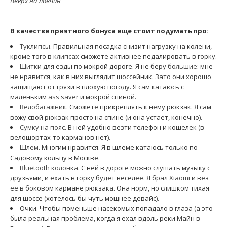
Вверх на Ловчин
В качестве приятного бонуса еще стоит подумать про:
Туклипсы
. Правильная посадка снизит нагрузку на колени,
кроме того в
клипсах
сможете активнее педалировать в горку.
Щитки
для езды по мокрой дороге. Я не беру
большие
: мне
не нравится, как в них выглядит шоссейник. Зато они хорошо
защищают от грязи в плохую погоду. Я сам катаюсь с
маленьким
ass saver
и мокрой спиной.
Велобагажник
. Сможете прикреплять к нему рюкзак. Я сам
вожу свой рюкзак просто на спине (и она устает, конечно).
Сумку на пояс
. В ней удобно везти телефон и кошелек (в
велошортах-то карманов нет).
Шлем
. Многим нравится. Я в шлеме катаюсь только по
Садовому кольцу в Москве.
Bluetooth колонка
. С ней в дороге можно слушать музыку с
друзьями, и ехать в горку будет веселее. Я брал
Xiaomi
и вез
ее в боковом кармане рюкзака. Она норм, но слишком тихая
для шоссе (хотелось бы чуть мощнее девайс).
Очки. Чтобы поменьше насекомых попадало в глаза (а это
была реальная проблема, когда я ехал вдоль реки Майн в