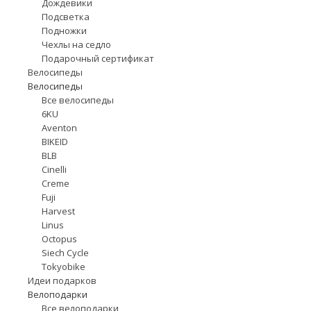
Дождевики
Подсветка
Подножки
Чехлы на седло
Подарочный сертификат
Велосипеды
Велосипеды
Все велосипеды
6KU
Aventon
BIKEID
BLB
Cinelli
Creme
Fuji
Harvest
Linus
Octopus
Siech Cycle
Tokyobike
Идеи подарков
Велоподарки
Все велоподарки