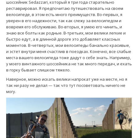
шоссейник Sedazzari, который я три года старательно
реставрировал. Я предпочитаю путешествовать на своем
велосипеде, в этом есть много преимуществ. Во-первых, я
уверен в его надежности, так как слежу за велосипедом и
вовремя его обслуживаю. Во-вторых, я умею его чинить, и
знаю все болты как родные. В-третьих, мои велики легкие и
быстро едут, а в длинной дороге это добавляет классных
моментов. В-четвертых, мои велосипеды банально красивые,
и эстет внутри меня счастлив в поездках. Конечно, все слабые
места вашего велосипеда тоже дадут о себе знать. Например,
у моего винтажного шоссейника не так много передач, и ехать
в горку бывает слишком тяжело.
Наверное, можно искать велики напрокат уже на месте, но я
так ни разу не делал — так что тут посоветовать ничего не
могу.