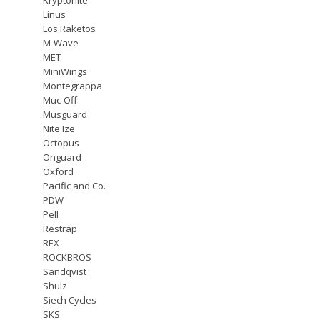
Linus
Los Raketos
M-Wave
MET
MiniWings
Montegrappa
Muc-Off
Musguard
Nite Ize
Octopus
Onguard
Oxford
Pacific and Co.
PDW
Pell
Restrap
REX
ROCKBROS
Sandqvist
Shulz
Siech Cycles
SKS