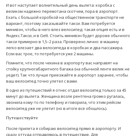
И вот наступает волнительный день вылета: коробка с
великом надежно перемотана скотчем, пора в аэропорт.
Ехать с большой коробкой на общественном транспорте не
вариант, поэтому заказывайте такси. Вам потребуется
минивэн, чтобы в него влез велосипед: такая опция есть и в
Яндекс.Такси, и в Gett. Стоить минивэн будет дороже обычного
такси примерно в 1,5–2 раза. Проверено лично: в машину
легко влезает два велосипеда в коробках и два пассажира.
Если вас трое, то потребуется уже 2 машины.
Помните, что после чекина в аэропорту вас направят на
стойку крупногабаритного багажа (на обычной ленте велик не
уедет). Так что лучше приезжайте в аэропорт заранее, чтобы
ваш велосипед точно улетел с вами.
В одно из путешествий я отнес отдал велосипед только за 45
минут до вылета. Женщина возле рентгена громко ругалась,
звонила кому-то по телефону и говорила, что этим рейсом
велосипед уже не улетит (но в итоге все обошлось).
Путешествуйте
После прилета я собираю велосипед прямо в аэропорту. И
сразу оттуда отправляюсь в путешествие. Для