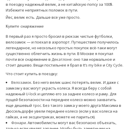
в поездку надежный велик, а не китайскую попсу за 100$.
Избежите неприятных поломок в пути.
Йес, велик есть. Дальше все уже просто.
Купите снаряжение
В первый раз я просто бросил в рюкзак чистые футболки,
велозамок — и поехал в аэропорт. Путешествие получилось
легендарное, но несколько простых покупок всё-таки могут
существенно облегчить жизнь в пути. В Москве я покупал
почти все снаряжение в
Декатлоне
: оно там нормальное и
стоит дешево. Вещи постильнее я брал в
It’s my bike
и
City Cycle
.
Что стоит купить в поездку:
Велозамок
. Без него велик шанс потерять велик. И даже с
замком у вас могут украсть колеса. Я всегда беру с собой
надежный
U-lock
и цепляю его за заднее колесо и раму. Для
пущей безопасности на переднее колесо можно захватить
еще дешевый
трос
. Без такого замка у моего друга Максима в
Дюссельдорфе увели переднее колесо (если у вас колеса на
гайках, а не эксцентриках, можете не париться).
Фонари
. Автомобилисты могут вас безопасно объехать,
только если увидят заранее. Чтобы быть заметными на