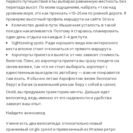
первого путешествия я бы выбирал равнинную местность без
перепада высот. По моим ощущениям, набрать +1 км над
уровнем моря, это как проехать +10–20 км по ровной дороге. Я
проверяю высотный профиль маршрута на сайте
Strava
.
Количество дней в пути. Мышечная усталость в такой
поездке накапливается. Поэтому я стараюсь планировать
один день отдыха на каждые 3–4 дня пути.
Sightseeing spots. Ради хорошего вида или интересного
места вполне стоит отклониться от прямого маршрута.
Аэропорты прилета и вылета: от них зависит стоимость
билетов. Плюс, из аэропорта прилета вы сразу поедете на
своем велике, так что не стоит выбирать аэропорт с
единственным выездом по автобану — вам не понравится
там ехать. Я обычно летаю Аэрофлотом: велик бесплатно
берут в багаж (а маленький рюкзак беру с собой в салон).
Окей, вы придумали траекторию мечты. Дальше идет
велосипед, ведь именно от его надежности и удобства
зависит ваш опыт.
Найдите велосипед
У меня есть два велосипеда: относительно новый
оранжевый
single speed
и привезенный из Италии ретро