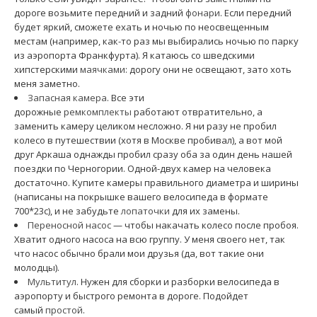
дороге возьмите передний и задний
фонари
. Если передний
будет яркий, сможете ехать и ночью по неосвещенным
местам (например, как-то раз мы выбирались ночью по парку
из аэропорта Франкфурта). Я катаюсь со шведскими
хипстерскими
маячками
: дорогу они не освещают, зато хоть
меня заметно.
Запасная камера
. Все эти
дорожные
ремкомплекты
работают отвратительно, а
заменить камеру целиком несложно. Я ни разу не пробил
колесо в путешествии (хотя в Москве пробивал), а вот мой
друг Аркаша однажды пробил сразу оба за один день нашей
поездки по Черногории. Одной-двух камер на человека
достаточно. Купите камеры правильного диаметра и ширины
(написаны на покрышке вашего велосипеда в формате
700*23с), и не забудьте
лопаточки
для их замены.
Переносной насос
— чтобы накачать колесо после пробоя.
Хватит одного насоса на всю группу. У меня своего нет, так
что насос обычно брали мои друзья (да, вот такие они
молодцы).
Мультитул
. Нужен для сборки и разборки велосипеда в
аэропорту и быстрого ремонта в дороге. Подойдет
самый
простой
.