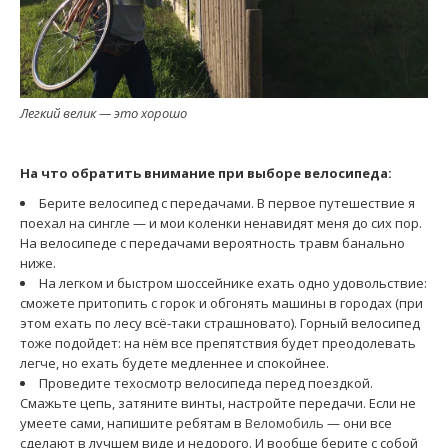
Легкий велик — это хорошо
На что обратить внимание при выборе велосипеда:
Берите велосипед с передачами. В первое путешествие я
поехал на сингле — и мои коленки ненавидят меня до сих пор.
На велосипеде с передачами вероятность травм банально
ниже.
На легком и быстром шоссейнике ехать одно удовольствие:
сможете притопить с горок и обгонять машины в городах (при
этом ехать по лесу всё-таки страшновато). Горный велосипед
тоже подойдет: на нём все препятствия будет преодолевать
легче, но ехать будете медленнее и спокойнее.
Проведите техосмотр велосипеда перед поездкой.
Смажьте цепь, затяните винты, настройте передачи. Если не
умеете сами, напишите ребятам в
Веломобиль
— они все
сделают в лучшем виде и недорого. И вообще берите с собой