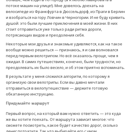
потоке машин на улице!). Мне довелось доехать на
велосипеде из Франкфурта в Дюссельдорф, из Праги в Берлин
и взобраться на гору Ловчин в Черногории. И не буду кривить
душой: это были лучшие приключения в моей жизни. В них
стоит отправиться уже только ради ритма дороги,
потрясающих видов и преодоления себя.
Некоторые мои друзья и знакомые удивляются, как на такое
вообще можно решиться — признаюсь, я и сам волновался
перед первым велотрипом. Но всё оказалось проще, чем я
ожидал. В самих путешествиях, конечно, были трудности, но
преодолевать их было весело, и об этом приятно вспоминать.
В результате у меня сложился алгоритм, по которому я
организую свои велотрипы. Если вы давно мечтали
отправиться в велопутешествие — держите готовую
обкатанную инструкцию.
Придумайте маршрут
Первый вопрос, на который вам нужно ответить — это куда
же вы хотите поехать. От маршрута зависит многое: что
сможете посмотреть, какое будет качество дорог, сколько
денег потратите. Так что выбирайте его с умом.