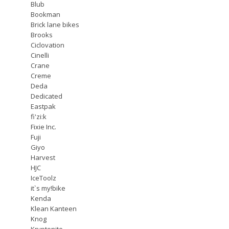
Blub
Bookman
Brick lane bikes
Brooks
Ciclovation
Cinelli
Crane
Creme
Deda
Dedicated
Eastpak
fi'zi:k
Fixie Inc.
Fuji
Giyo
Harvest
HJC
IceToolz
it`s my!bike
Kenda
Klean Kanteen
Knog
Kryptonite