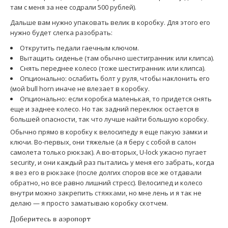
там с меня за нее содрали 500 рублей).
Дальше вам нужно упаковать велик в коробку. Для этого его
нужно будет слегка разобрать:
Открутить педали гаечным ключом.
Вытащить сиденье (там обычно шестигранник или клипса).
Снять переднее колесо (тоже шестигранник или клипса).
Опционально: ослабить болт у руля, чтобы наклонить его
(мой bull horn иначе не влезает в коробку.
Опционально: если коробка маленькая, то придется снять
еще и заднее колесо. Но так задний переклюк остается в
большей опасности, так что лучше найти большую коробку.
Обычно прямо в коробку к велосипеду я еще пакую замки и
ключи. Во-первых, они тяжелые (а я беру с собой в салон
самолета только рюкзак). А во-вторых, U-lock ужасно пугает
security, и они каждый раз пытались у меня его забрать, когда
я вез его в рюкзаке (после долгих споров все же отдавали
обратно, но все равно лишний стресс). Велосипед и колесо
внутри можно закрепить
стяжками
, но мне лень и я так не
делаю — я просто заматываю коробку скотчем.
Доберитесь в аэропорт