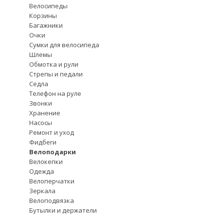
Велосипеды
Корзины
Багажники
Очки
Сумки для велосипеда
Шлемы
Обмотка и рули
Стрепы и педали
Седла
Телефон на руле
Звонки
Хранение
Насосы
Ремонт и уход
Фидбеги
Велоподарки
Велокепки
Одежда
Велоперчатки
Зеркала
Велоподвязка
Бутылки и держатели