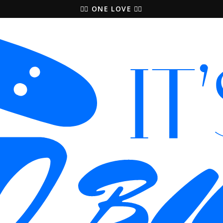
🚵‍♀️ ONE LOVE 🚴‍♀️