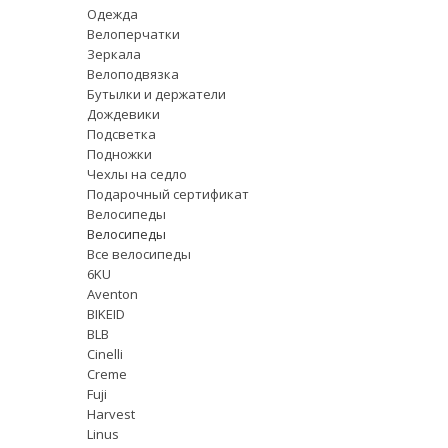
Одежда
Велоперчатки
Зеркала
Велоподвязка
Бутылки и держатели
Дождевики
Подсветка
Подножки
Чехлы на седло
Подарочный сертификат
Велосипеды
Велосипеды
Все велосипеды
6KU
Aventon
BIKEID
BLB
Cinelli
Creme
Fuji
Harvest
Linus