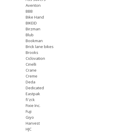
Aventon
BBB
Bike Hand
BIKEID
Birzman
Blub
Bookman
Brick lane bikes
Brooks
Ciclovation
Cinelli
Crane
Creme
Deda
Dedicated
Eastpak
fi'zi:k
Fixie Inc.
Fuji
Giyo
Harvest
HJC