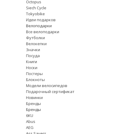
Octopus
Siech Cycle
Tokyobike
Идеи подарков
Велоподарки
Все велоподарки
Футболки
Велокепки
Значки
Посуда
Книги
Носки
Постеры
Блокноты
Модели велосипедов
Подарочный сертификат
Новинки
Бренды
Бренды
6KU
Abus
AEG
Ass Savers