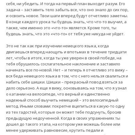
себя, ни убедить. И тогда на первый план выходит разум. Его
задача – заставить тело забыть все, что оно знало до сих пор,
и освоить новое. Твои шаги вперед будут отчетливо заметны.
В конце каждого урока ты будешь знать, что что-то выучил, а
также, чем именно это «что-то» является. Кроме того, ты
будешь знать, что это «что-то» от тебя уже никуда не уйдет.
Это не так как при изучении немецкого языка, когда
двигаешься вперед наощупь и впотьмах в течение тридцати
лет, чтобы в итоге, когда ты уже уверен в своей победе, на
тебя обрушилось сослагательное наклонение и заставило
начинать все по-новой. Нет – и теперь я отчетливо это вижу –
вся беда немецкого языка в том, что с него нельзя свалиться и
набить себе шишки. Шишки – прекрасный повод взяться за
дело серьезно. А еще я вижу, основываясь на том, что я узнал
о катании на велосипеде, что верный и единственно
надежный способ выучить немецкий – это велосипедный
метод. Иными словами: покрепче вцепиться в какую-то одну
из тех гадостей, которые он может тебе подсунуть, бросив
предыдущую недоученной. Когда в своих упражнениях ты
дошел до такого этапа, на котором уже можешь более или
менее удерживать равновесие, крутить педали и