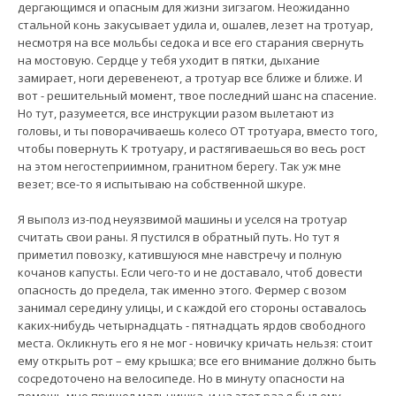
дергающимся и опасным для жизни зигзагом. Неожиданно
стальной конь закусывает удила и, ошалев, лезет на тротуар,
несмотря на все мольбы седока и все его старания свернуть
на мостовую. Сердце у тебя уходит в пятки, дыхание
замирает, ноги деревенеют, а тротуар все ближе и ближе. И
вот - решительный момент, твое последний шанс на спасение.
Но тут, разумеется, все инструкции разом вылетают из
головы, и ты поворачиваешь колесо ОТ тротуара, вместо того,
чтобы повернуть К тротуару, и растягиваешься во весь рост
на этом негостеприимном, гранитном берегу. Так уж мне
везет; все-то я испытываю на собственной шкуре.
Я выполз из-под неуязвимой машины и уселся на тротуар
считать свои раны. Я пустился в обратный путь. Но тут я
приметил повозку, катившуюся мне навстречу и полную
кочанов капусты. Если чего-то и не доставало, чтоб довести
опасность до предела, так именно этого. Фермер с возом
занимал середину улицы, и с каждой его стороны оставалось
каких-нибудь четырнадцать - пятнадцать ярдов свободного
места. Окликнуть его я не мог - новичку кричать нельзя: стоит
ему открыть рот – ему крышка; все его внимание должно быть
сосредоточено на велосипеде. Но в минуту опасности на
помощь мне пришел мальчишка, и на этот раз я был ему