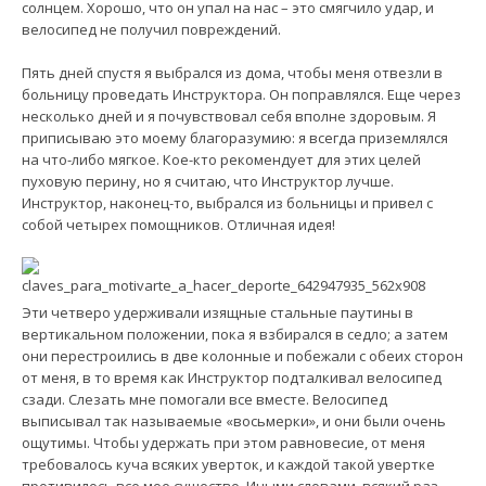
солнцем. Хорошо, что он упал на нас – это смягчило удар, и
велосипед не получил повреждений.
Пять дней спустя я выбрался из дома, чтобы меня отвезли в
больницу проведать Инструктора. Он поправлялся. Еще через
несколько дней и я почувствовал себя вполне здоровым. Я
приписываю это моему благоразумию: я всегда приземлялся
на что-либо мягкое. Кое-кто рекомендует для этих целей
пуховую перину, но я считаю, что Инструктор лучше.
Инструктор, наконец-то, выбрался из больницы и привел с
собой четырех помощников. Отличная идея!
Эти четверо удерживали изящные стальные паутины в
вертикальном положении, пока я взбирался в седло; а затем
они перестроились в две колонные и побежали с обеих сторон
от меня, в то время как Инструктор подталкивал велосипед
сзади. Слезать мне помогали все вместе. Велосипед
выписывал так называемые «восьмерки», и они были очень
ощутимы. Чтобы удержать при этом равновесие, от меня
требовалось куча всяких уверток, и каждой такой увертке
противилось все мое существо. Иными словами, всякий раз,