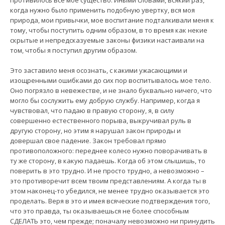
когда нужно было применить подобную увертку, вся моя
природа, мои привычки, мое воспитание подталкивали меня к
тому, чтобы поступить одним образом, в то время как некие
скрытые и непредсказуемые законы физики настаивали на
том, чтобы я поступил другим образом.
Это заставило меня осознать, с какими ужасающими и
изощренными ошибками до сих пор воспитывалось мое тело.
Оно погрязло в невежестве, и не знало буквально ничего, что
могло бы сослужить ему добрую службу. Например, когда я
чувствовал, что падаю в правую сторону, я, в силу
совершенно естественного порыва, выкручивал руль в
другую сторону, но этим я нарушал закон природы и
довершал свое падение. Закон требовал прямо
противоположного: переднее колесо нужно поворачивать в
ту же сторону, в какую падаешь. Когда об этом слышишь, то
поверить в это трудно. И не просто трудно, а невозможно –
это противоречит всем твоим представлениям. А когда ты в
этом наконец-то убедился, не менее трудно оказывается это
проделать. Веря в это и имея всяческие подтверждения того,
что это правда, ты оказываешься не более способным
СДЕЛАТЬ это, чем прежде; поначалу невозможно ни принудить