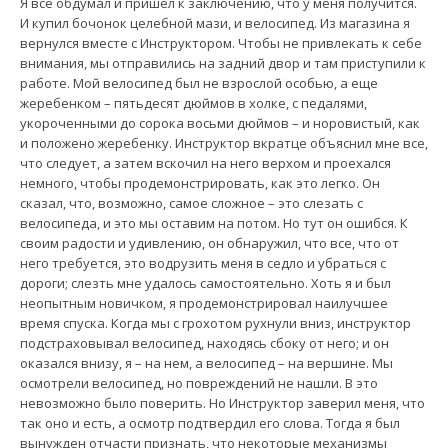
Я все обдумал и пришел к заключению, что у меня получится.
И купил бочонок целебной мази, и велосипед. Из магазина я
вернулся вместе с Инструктором. Чтобы не привлекать к себе
внимания, мы отправились на задний двор и там приступили к
работе. Мой велосипед был не взрослой особью, а еще
жеребенком – пятьдесят дюймов в холке, с педалями,
укороченными до сорока восьми дюймов – и норовистый, как
и положено жеребенку. Инструктор вкратце объяснил мне все,
что следует, а затем вскочил на него верхом и проехался
немного, чтобы продемонстрировать, как это легко. Он
сказал, что, возможно, самое сложное – это слезать с
велосипеда, и это мы оставим на потом. Но тут он ошибся. К
своим радости и удивлению, он обнаружил, что все, что от
него требуется, это водрузить меня в седло и убраться с
дороги; слезть мне удалось самостоятельно. Хоть я и был
неопытным новичком, я продемонстрировал наилучшее
время спуска. Когда мы с грохотом рухнули вниз, инструктор
подстраховывал велосипед, находясь сбоку от него; и он
оказался внизу, я – на нем, а велосипед – на вершине. Мы
осмотрели велосипед, но повреждений не нашли. В это
невозможно было поверить. Но Инструктор заверил меня, что
так оно и есть, а осмотр подтвердил его слова. Тогда я был
вынужден отчасти признать, что некоторые механизмы