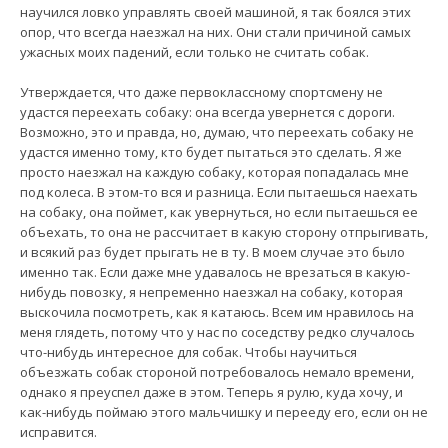
научился ловко управлять своей машиной, я так боялся этих
опор, что всегда наезжал на них. Они стали причиной самых
ужасных моих падений, если только не считать собак.
Утверждается, что даже первоклассному спортсмену не
удастся переехать собаку: она всегда увернется с дороги.
Возможно, это и правда, но, думаю, что переехать собаку не
удастся именно тому, кто будет пытаться это сделать. Я же
просто наезжал на каждую собаку, которая попадалась мне
под колеса. В этом-то вся и разница. Если пытаешься наехать
на собаку, она поймет, как увернуться, но если пытаешься ее
объехать, то она не рассчитает в какую сторону отпрыгивать,
и всякий раз будет прыгать не в ту. В моем случае это было
именно так. Если даже мне удавалось не врезаться в какую-
нибудь повозку, я непременно наезжал на собаку, которая
выскочила посмотреть, как я катаюсь. Всем им нравилось на
меня глядеть, потому что у нас по соседству редко случалось
что-нибудь интересное для собак. Чтобы научиться
объезжать собак стороной потребовалось немало времени,
однако я преуспел даже в этом. Теперь я рулю, куда хочу, и
как-нибудь поймаю этого мальчишку и перееду его, если он не
исправится.