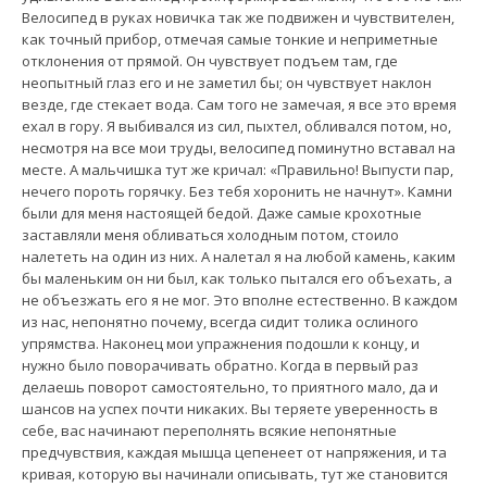
Велосипед в руках новичка так же подвижен и чувствителен,
как точный прибор, отмечая самые тонкие и неприметные
отклонения от прямой. Он чувствует подъем там, где
неопытный глаз его и не заметил бы; он чувствует наклон
везде, где стекает вода. Сам того не замечая, я все это время
ехал в гору. Я выбивался из сил, пыхтел, обливался потом, но,
несмотря на все мои труды, велосипед поминутно вставал на
месте. А мальчишка тут же кричал: «Правильно! Выпусти пар,
нечего пороть горячку. Без тебя хоронить не начнут». Камни
были для меня настоящей бедой. Даже самые крохотные
заставляли меня обливаться холодным потом, стоило
налететь на один из них. А налетал я на любой камень, каким
бы маленьким он ни был, как только пытался его объехать, а
не объезжать его я не мог. Это вполне естественно. В каждом
из нас, непонятно почему, всегда сидит толика ослиного
упрямства. Наконец мои упражнения подошли к концу, и
нужно было поворачивать обратно. Когда в первый раз
делаешь поворот самостоятельно, то приятного мало, да и
шансов на успех почти никаких. Вы теряете уверенность в
себе, вас начинают переполнять всякие непонятные
предчувствия, каждая мышца цепенеет от напряжения, и та
кривая, которую вы начинали описывать, тут же становится