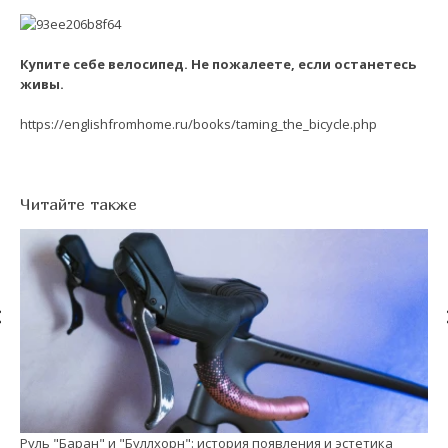
Купите себе велосипед. Не пожалеете, если останетесь
живы.
https://englishfromhome.ru/books/taming_the_bicycle.php
Читайте также
Руль "Баран" и "Буллхорн": история появления и эстетика
См