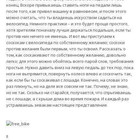
конец. Вскоре привыкаешь ставить ноги на педали лишь
после того, как привел машину в равновесие, и после этого
можно считать, что ты владеешь искусством садиться на
велосипед. Немного практики – и это будет проще простого,
хотя зрителям поначалу лучше держаться подальше, если ты
против них ничего не имеешь. И вот мы приступаем к
соскокам с велосипеда по собственному желанию; соскоки
против желания были первым, что ты освоил. Рассказать о
том, как соскакивают по собственному желанию, довольно
легко; для этого можно обойтись всего парой слов, требования
простые. Нужно давить вниз на левую педаль до тех пор, пока
нога не выпрямится, повернуть колесо влево и соскочить так,
как если бы ты соскакивал с лошади. Конечно, на словах это
раз плюнуть, но на деле все совсем не так. Почему, не знаю,
но не так. Сколько ни старайся, получается, что спрыгиваешь
не с лошади, а с крыши дома во время пожара. И каждый раз
устраиваешь зевакам настоящее представление.
II