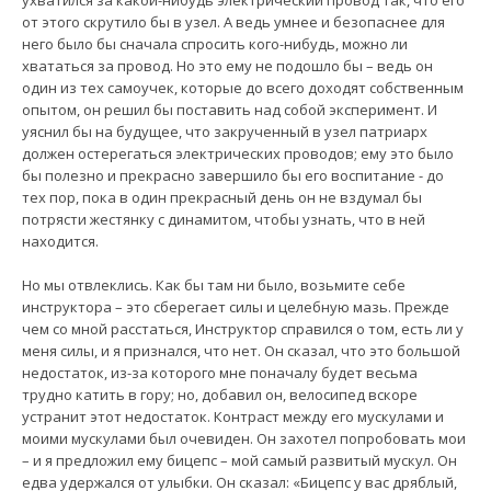
от этого скрутило бы в узел. А ведь умнее и безопаснее для
него было бы сначала спросить кого-нибудь, можно ли
хвататься за провод. Но это ему не подошло бы – ведь он
один из тех самоучек, которые до всего доходят собственным
опытом, он решил бы поставить над собой эксперимент. И
уяснил бы на будущее, что закрученный в узел патриарх
должен остерегаться электрических проводов; ему это было
бы полезно и прекрасно завершило бы его воспитание - до
тех пор, пока в один прекрасный день он не вздумал бы
потрясти жестянку с динамитом, чтобы узнать, что в ней
находится.
Но мы отвлеклись. Как бы там ни было, возьмите себе
инструктора – это сберегает силы и целебную мазь. Прежде
чем со мной расстаться, Инструктор справился о том, есть ли у
меня силы, и я признался, что нет. Он сказал, что это большой
недостаток, из-за которого мне поначалу будет весьма
трудно катить в гору; но, добавил он, велосипед вскоре
устранит этот недостаток. Контраст между его мускулами и
моими мускулами был очевиден. Он захотел попробовать мои
– и я предложил ему бицепс – мой самый развитый мускул. Он
едва удержался от улыбки. Он сказал: «Бицепс у вас дряблый,