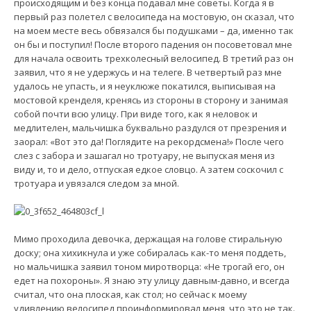
происходящим и без конца подавал мне советы. Когда я в
первый раз полетел с велосипеда на мостовую, он сказал, что
на моем месте весь обвязался бы подушками – да, именно так
он бы и поступил! После второго падения он посоветовал мне
для начала освоить трехколесный велосипед. В третий раз он
заявил, что я не удержусь и на телеге. В четвертый раз мне
удалось не упасть, и я неуклюже покатился, выписывая на
мостовой кренделя, кренясь из стороны в сторону и занимая
собой почти всю улицу. При виде того, как я неловок и
медлителен, мальчишка буквально раздулся от презрения и
заорал: «Вот это да! Поглядите на рекордсмена!» После чего
слез с забора и зашагал но тротуару, не выпуская меня из
виду и, то и дело, отпуская едкое словцо. А затем соскочил с
тротуара и увязался следом за мной.
Мимо проходила девочка, держащая на голове стиральную
доску; она хихикнула и уже собиралась как-то меня поддеть,
но мальчишка заявил тоном миротворца: «Не трогай его, он
едет на похороны». Я знаю эту улицу давным-давно, и всегда
считал, что она плоская, как стол; но сейчас к моему
удивлению велосипед проинформировал меня, что это не так.