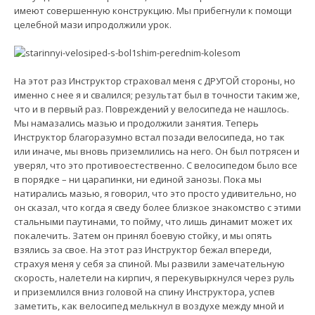
имеют совершенную конструкцию. Мы прибегнули к помощи
целебной мази ипродолжили урок.
На этот раз Инструктор страховал меня с ДРУГОЙ стороны, но
именно с нее я и свалился; результат был в точности таким же,
что и в первый раз. Повреждений у велосипеда не нашлось.
Мы намазались мазью и продолжили занятия. Теперь
Инструктор благоразумно встал позади велосипеда, но так
или иначе, мы вновь приземлились на него. Он был потрясен и
уверял, что это противоестественно. С велосипедом было все
в порядке – ни царапинки, ни единой занозы. Пока мы
натирались мазью, я говорил, что это просто удивительно, но
он сказал, что когда я сведу более близкое знакомство с этими
стальными паутинами, то пойму, что лишь динамит может их
покалечить. Затем он принял боевую стойку, и мы опять
взялись за свое. На этот раз Инструктор бежал впереди,
страхуя меня у себя за спиной. Мы развили замечательную
скорость, налетели на кирпич, я перекувыркнулся через руль
и приземлился вниз головой на спину Инструктора, успев
заметить, как велосипед мелькнул в воздухе между мной и