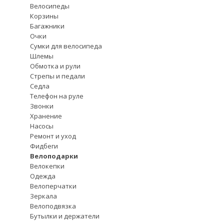
Велосипеды
Корзины
Багажники
Очки
Сумки для велосипеда
Шлемы
Обмотка и рули
Стрепы и педали
Седла
Телефон на руле
Звонки
Хранение
Насосы
Ремонт и уход
Фидбеги
Велоподарки
Велокепки
Одежда
Велоперчатки
Зеркала
Велоподвязка
Бутылки и держатели