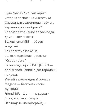
Руль "Баран" и "Буллхорн":
история появления и эстетика
Смазки для велосипеда: тефлон,
керамика, как выбрать?
Красивое хранение велосипеда
дома — велоносок
Велошлемы MET — обзор
моделей
Как ездить в юбке на
велосипеде: Велоподвязка
"Скромность"
Велосипед Fuji GRAVEL JARI 2.3 —
оранжевая новинка для города и
природы
Умный велосипедный фонарь
Magene — бесконечность
функций
Friend & Function — подарки и
бренды со всего мира
Что надеть на коферайд —