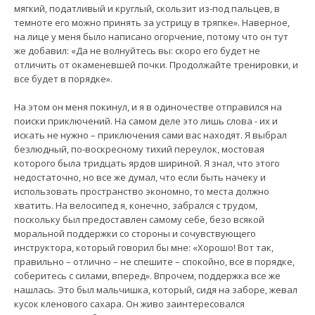
мягкий, податливый и круглый, скользит из-под пальцев, в
темноте его можно принять за устрицу в тряпке». Наверное,
на лице у меня было написано огорчение, потому что он тут
же добавил: «Да не волнуйтесь вы: скоро его будет не
отличить от окаменевшей почки. Продолжайте тренировки, и
все будет в порядке».
На этом он меня покинул, и я в одиночестве отправился на
поиски приключений. На самом деле это лишь слова - их и
искать не нужно – приключения сами вас находят. Я выбрал
безлюдный, по-воскресному тихий переулок, мостовая
которого была тридцать ярдов шириной. Я знал, что этого
недостаточно, но все же думал, что если быть начеку и
использовать пространство экономно, то места должно
хватить. На велосипед я, конечно, забрался с трудом,
поскольку был предоставлен самому себе, безо всякой
моральной поддержки со стороны и сочувствующего
инструктора, который говорил бы мне: «Хорошо! Вот так,
правильно – отлично – не спешите – спокойно, все в порядке,
соберитесь с силами, вперед». Впрочем, поддержка все же
нашлась. Это был мальчишка, который, сидя на заборе, жевал
кусок кленового сахара. Он живо заинтересовался