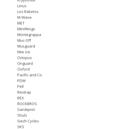
Linus
Los Raketos
M-Wave
MET
MiniWings
Montegrappa
Muc-Off
Musguard
Nite Ize
Octopus
Onguard
Oxford
Pacific and Co.
PDW
Pell
Restrap
REX
ROCKBROS
Sandqvist
Shulz
Siech Cycles
SKS