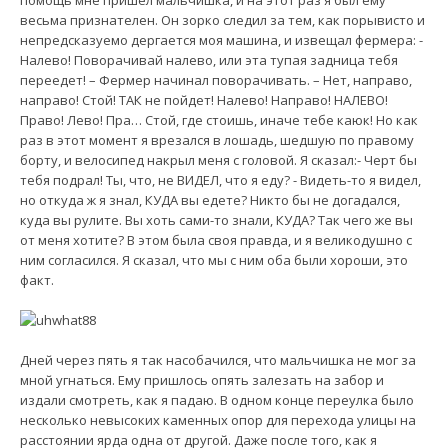
весьма признателен. Он зорко следил за тем, как порывисто и
непредсказуемо дергается моя машина, и извещал фермера: -
Налево! Поворачивай налево, или эта тупая задница тебя
переедет! – Фермер начинал поворачивать. – Нет, направо,
направо! Стой! ТАК не пойдет! Налево! Направо! НАЛЕВО!
Право! Лево! Пра… Стой, где стоишь, иначе тебе каюк! Но как
раз в этот момент я врезался в лошадь, шедшую по правому
борту, и велосипед накрыл меня с головой. Я сказал:- Черт бы
тебя подрал! Ты, что, не ВИДЕЛ, что я еду? - Видеть-то я видел,
но откуда ж я знал, КУДА вы едете? Никто бы не догадался,
куда вы рулите. Вы хоть сами-то знали, КУДА? Так чего же вы
от меня хотите? В этом была своя правда, и я великодушно с
ним согласился. Я сказал, что мы с ним оба были хороши, это
факт.
Дней через пять я так насобачился, что мальчишка не мог за
мной угнаться. Ему пришлось опять залезать на забор и
издали смотреть, как я падаю. В одном конце переулка было
несколько невысоких каменных опор для перехода улицы на
расстоянии ярда одна от другой. Даже после того, как я