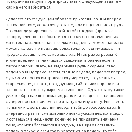
поворачивать руль, пора приступать к следующей задаче –
как на него взбираться.
Делается это следующим образом: прыгаешь за ним вперед
на правой ноге, держа левую на педали и вцепившись в руль.
По команде упираешься левой ногой в педаль (правая с
неопределенностью болтается в воздухе), наваливаешься
животом на заднюю часть седла и падаешь - может, направо,
может, налево, но падаешь обязательно. Поднимаешься - и
проделываешь то же самое еще раз. И так раз за разом. К
этому времени ты научишься удерживать равновесие, а
также поворачивать, не выдергивая руль с корнем. Итак,
ведем машину прямо, затем, стоя на педали, подаемся вперед,
с усилием переносим правую ногу через седло, усевшись,
стараемся не дышать, но вдруг мощный толчок вправо или
влево - и ты опять кувырком летишь вниз. Однако на кувырки
уже не обращаешь внимания; рано или поздно ты начинаешь
с уверенностью приземляться на ту или иную ногу. Еще шесть
попыток и шесть падений доводят тебя до совершенства. В
очередной раз ты уже довольно ловко усаживаешься в седло
и остаешься в нем, - если, конечно, не придавать значения
тому, что ноги болтаются в воздухе, и на время оставить
педали в покое; а если сразу хвататься за педали, то тебе