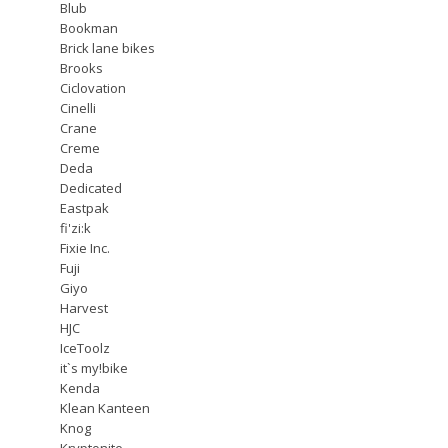
Blub
Bookman
Brick lane bikes
Brooks
Ciclovation
Cinelli
Crane
Creme
Deda
Dedicated
Eastpak
fi'zi:k
Fixie Inc.
Fuji
Giyo
Harvest
HJC
IceToolz
it`s my!bike
Kenda
Klean Kanteen
Knog
Kryptonite