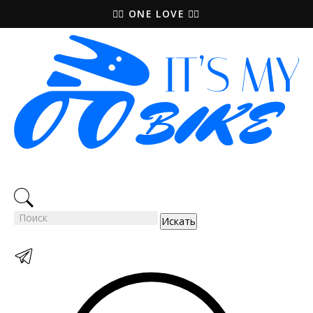
🚵‍♀️ ONE LOVE 🚴‍♀️
Искать