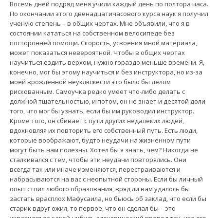
Восемь дней подряд меня учили каждый день по полтора часа.
По окончании этого двенадцатичасового курса наук я получил
ученую степень – в общих чертах. Мне объявили, что я в
состоянии кататься на собственном велосипеде без
посторонней помощи. Скорость, усвоения мной материала,
может показаться невероятной. Чтобы в общих чертах
научиться ездить верхом, нужно гораздо меньше времени. Я,
конечно, мог бы этому научиться и без инструктора, но из-за
моей врожденной неуклюжести это было бы делом
рискованным. Самоучка редко умеет что-либо делать с
должной тщательностью, и потом, он не знает и десятой доли
того, что мог бы узнать, если бы им руководил инструктор.
Кроме того, он сбивает с пути других недалеких людей,
вдохновляя их повторить его собственный путь. Есть люди,
которые воображают, будто неудачи на жизненном пути
могут быть нам полезны. Хотел бы я знать, чем? Никогда не
сталкивался с тем, чтобы эти неудачи повторялись. Они
всегда так или иначе изменяются, перестраиваются и
набрасываются на вас с неопытной стороны. Если бы личный
опыт стоил любого образования, вряд ли вам удалось бы
застать врасплох Мафусаила, но бьюсь об заклад, что если бы
старик вдруг ожил, то первое, что он сделал бы – это
ухватился за какой-нибудь электрический провод так, что его