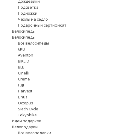
Дождевики
Подсветка
Подножки
Чехлы на седло
Подарочный сертификат
Велосипеды
Велосипеды
Все велосипеды
6KU
Aventon
BIKEID
BLB
Cinelli
Creme
Fuji
Harvest
Linus
Octopus
Siech Cycle
Tokyobike
Идеи подарков
Велоподарки
Все велоподарки