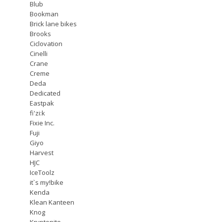
Blub
Bookman
Brick lane bikes
Brooks
Ciclovation
Cinelli
Crane
Creme
Deda
Dedicated
Eastpak
fi'zi:k
Fixie Inc.
Fuji
Giyo
Harvest
HJC
IceToolz
it`s my!bike
Kenda
Klean Kanteen
Knog
Kryptonite