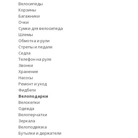
Велосипеды
Корзины
Багажники
Очки
Сумки для велосипеда
Шлемы
Обмотка и рули
Стрепы и педали
Седла
Телефон на руле
Звонки
Хранение
Насосы
Ремонт и уход
Фидбеги
Велоподарки
Велокепки
Одежда
Велоперчатки
Зеркала
Велоподвязка
Бутылки и держатели