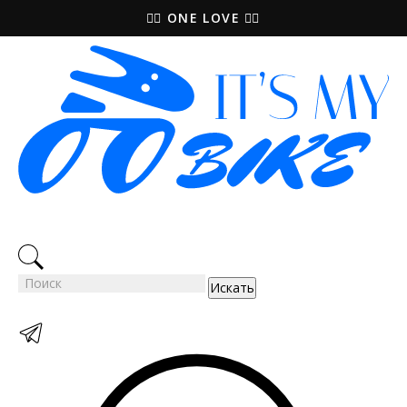
🚵‍♀️ ONE LOVE 🚴‍♀️
Искать