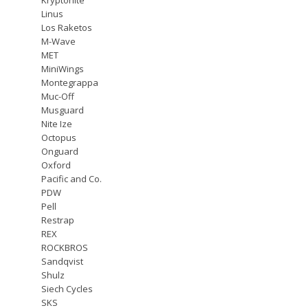
Linus
Los Raketos
M-Wave
MET
MiniWings
Montegrappa
Muc-Off
Musguard
Nite Ize
Octopus
Onguard
Oxford
Pacific and Co.
PDW
Pell
Restrap
REX
ROCKBROS
Sandqvist
Shulz
Siech Cycles
SKS