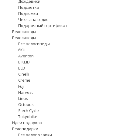
Дождевики
Подсветка
Подножки
Чехлы на седло
Подарочный сертификат
Велосипеды
Велосипеды
Все велосипеды
6KU
Aventon
BIKEID
BLB
Cinelli
Creme
Fuji
Harvest
Linus
Octopus
Siech Cycle
Tokyobike
Идеи подарков
Велоподарки
Все велоподарки