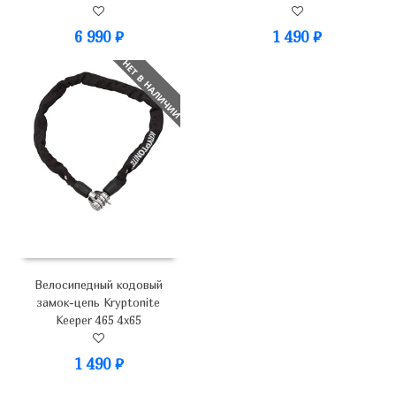
6 990
₽
1 490
₽
НЕТ В НАЛИЧИИ
Велосипедный кодовый
замок-цепь Kryptonite
Keeper 465 4x65
1 490
₽