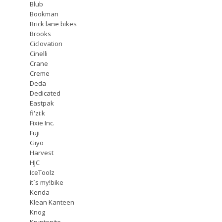
Blub
Bookman
Brick lane bikes
Brooks
Ciclovation
Cinelli
Crane
Creme
Deda
Dedicated
Eastpak
fi'zi:k
Fixie Inc.
Fuji
Giyo
Harvest
HJC
IceToolz
it`s my!bike
Kenda
Klean Kanteen
Knog
Kryptonite