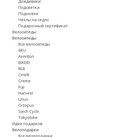
Дождевики
Подсветка
Подножки
Чехлы на седло
Подарочный сертификат
Велосипеды
Велосипеды
Все велосипеды
6KU
Aventon
BIKEID
BLB
Cinelli
Creme
Fuji
Harvest
Linus
Octopus
Siech Cycle
Tokyobike
Идеи подарков
Велоподарки
Все велоподарки