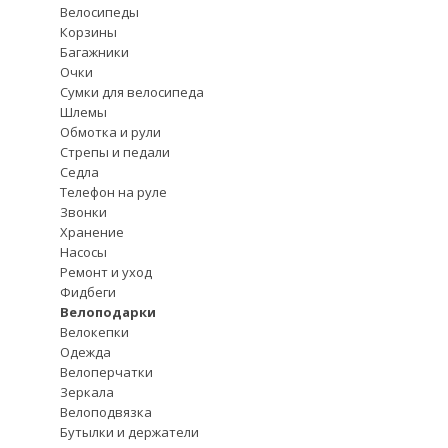
Велосипеды
Корзины
Багажники
Очки
Сумки для велосипеда
Шлемы
Обмотка и рули
Стрепы и педали
Седла
Телефон на руле
Звонки
Хранение
Насосы
Ремонт и уход
Фидбеги
Велоподарки
Велокепки
Одежда
Велоперчатки
Зеркала
Велоподвязка
Бутылки и держатели