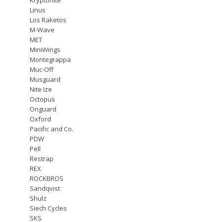
Linus
Los Raketos
M-Wave
MET
MiniWings
Montegrappa
Muc-Off
Musguard
Nite Ize
Octopus
Onguard
Oxford
Pacific and Co.
PDW
Pell
Restrap
REX
ROCKBROS
Sandqvist
Shulz
Siech Cycles
SKS