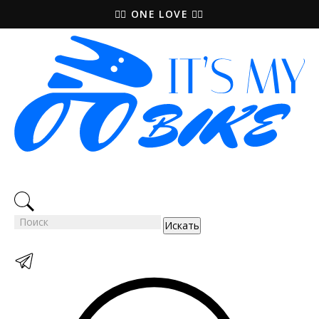
🚵‍♀️ ONE LOVE 🚴‍♀️
Искать