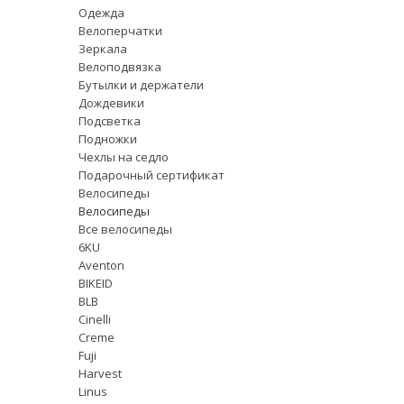
Одежда
Велоперчатки
Зеркала
Велоподвязка
Бутылки и держатели
Дождевики
Подсветка
Подножки
Чехлы на седло
Подарочный сертификат
Велосипеды
Велосипеды
Все велосипеды
6KU
Aventon
BIKEID
BLB
Cinelli
Creme
Fuji
Harvest
Linus