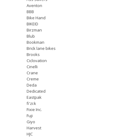
Aventon
BBB
Bike Hand
BIKEID
Birzman
Blub
Bookman
Brick lane bikes
Brooks
Ciclovation
Cinelli
Crane
Creme
Deda
Dedicated
Eastpak
fi'zi:k
Fixie Inc.
Fuji
Giyo
Harvest
HJC