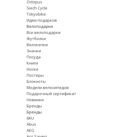
Octopus
Siech Cycle
Tokyobike
Идеи подарков
Велоподарки
Все велоподарки
Футболки
Велокепки
Значки
Посуда
Книги
Носки
Постеры
Блокноты
Модели велосипедов
Подарочный сертификат
Новинки
Бренды
Бренды
6KU
Abus
AEG
Ass Savers