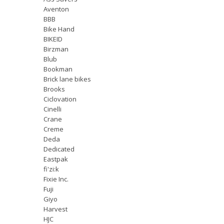
Aventon
BBB
Bike Hand
BIKEID
Birzman
Blub
Bookman
Brick lane bikes
Brooks
Ciclovation
Cinelli
Crane
Creme
Deda
Dedicated
Eastpak
fi'zi:k
Fixie Inc.
Fuji
Giyo
Harvest
HJC