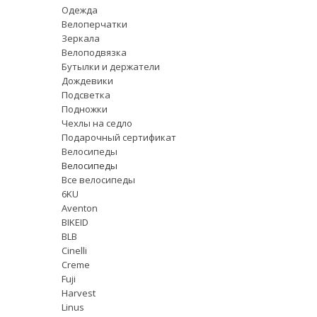
Одежда
Велоперчатки
Зеркала
Велоподвязка
Бутылки и держатели
Дождевики
Подсветка
Подножки
Чехлы на седло
Подарочный сертификат
Велосипеды
Велосипеды
Все велосипеды
6KU
Aventon
BIKEID
BLB
Cinelli
Creme
Fuji
Harvest
Linus