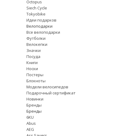
Octopus
Siech Cycle
Tokyobike
Идеи подарков
Велоподарки
Все велоподарки
Футболки
Велокепки
Значки
Посуда
Книги
Носки
Постеры
Блокноты
Модели велосипедов
Подарочный сертификат
Новинки
Бренды
Бренды
6KU
Abus
AEG
Ass Savers