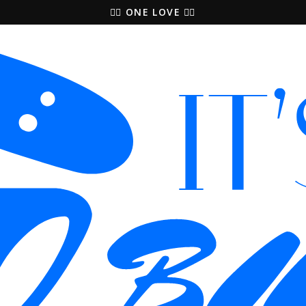
🚵‍♀️ ONE LOVE 🚴‍♀️