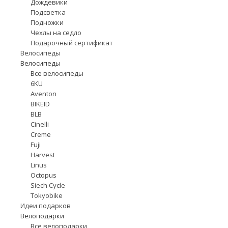
Дождевики
Подсветка
Подножки
Чехлы на седло
Подарочный сертификат
Велосипеды
Велосипеды
Все велосипеды
6KU
Aventon
BIKEID
BLB
Cinelli
Creme
Fuji
Harvest
Linus
Octopus
Siech Cycle
Tokyobike
Идеи подарков
Велоподарки
Все велоподарки