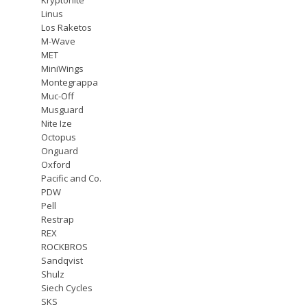
Linus
Los Raketos
M-Wave
MET
MiniWings
Montegrappa
Muc-Off
Musguard
Nite Ize
Octopus
Onguard
Oxford
Pacific and Co.
PDW
Pell
Restrap
REX
ROCKBROS
Sandqvist
Shulz
Siech Cycles
SKS