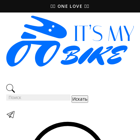
🚵‍♀️ ONE LOVE 🚴‍♀️
Искать