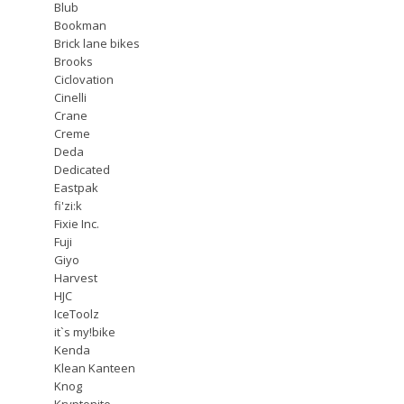
Blub
Bookman
Brick lane bikes
Brooks
Ciclovation
Cinelli
Crane
Creme
Deda
Dedicated
Eastpak
fi'zi:k
Fixie Inc.
Fuji
Giyo
Harvest
HJC
IceToolz
it`s my!bike
Kenda
Klean Kanteen
Knog
Kryptonite