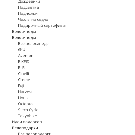
Дождевики
Подсветка
Подножки
Чехлы на седло
Подарочный сертификат
Велосипеды
Велосипеды
Все велосипеды
6KU
Aventon
BIKEID
BLB
Cinelli
Creme
Fuji
Harvest
Linus
Octopus
Siech Cycle
Tokyobike
Идеи подарков
Велоподарки
Все велоподарки