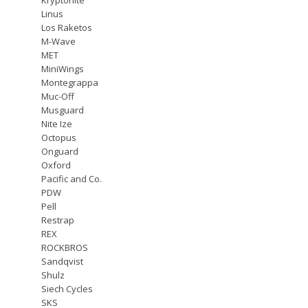
Linus
Los Raketos
M-Wave
MET
MiniWings
Montegrappa
Muc-Off
Musguard
Nite Ize
Octopus
Onguard
Oxford
Pacific and Co.
PDW
Pell
Restrap
REX
ROCKBROS
Sandqvist
Shulz
Siech Cycles
SKS