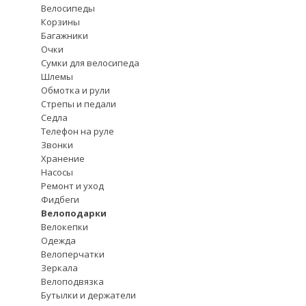
Велосипеды
Корзины
Багажники
Очки
Сумки для велосипеда
Шлемы
Обмотка и рули
Стрепы и педали
Седла
Телефон на руле
Звонки
Хранение
Насосы
Ремонт и уход
Фидбеги
Велоподарки
Велокепки
Одежда
Велоперчатки
Зеркала
Велоподвязка
Бутылки и держатели