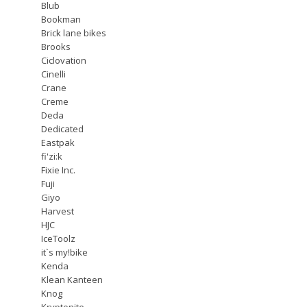
Blub
Bookman
Brick lane bikes
Brooks
Ciclovation
Cinelli
Crane
Creme
Deda
Dedicated
Eastpak
fi'zi:k
Fixie Inc.
Fuji
Giyo
Harvest
HJC
IceToolz
it`s my!bike
Kenda
Klean Kanteen
Knog
Kryptonite