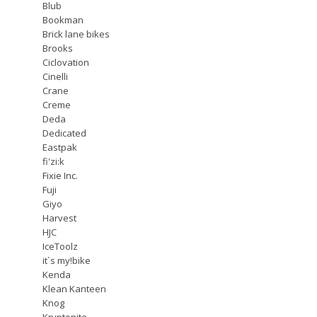
Blub
Bookman
Brick lane bikes
Brooks
Ciclovation
Cinelli
Crane
Creme
Deda
Dedicated
Eastpak
fi'zi:k
Fixie Inc.
Fuji
Giyo
Harvest
HJC
IceToolz
it`s my!bike
Kenda
Klean Kanteen
Knog
Kryptonite