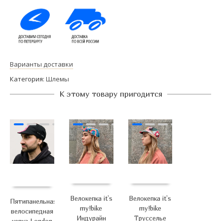
Варианты доставки
Категория:
Шлемы
К этому товару пригодится
Велокепка it’s
Велокепка it’s
Пятипанельная
my!bike
my!bike
велосипедная
Индурайн
Трусселье
кепка London