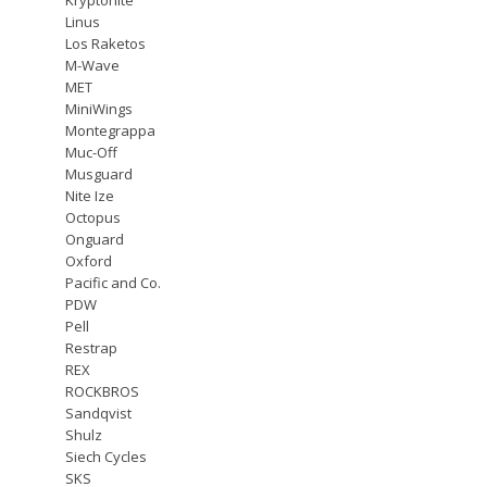
Linus
Los Raketos
M-Wave
MET
MiniWings
Montegrappa
Muc-Off
Musguard
Nite Ize
Octopus
Onguard
Oxford
Pacific and Co.
PDW
Pell
Restrap
REX
ROCKBROS
Sandqvist
Shulz
Siech Cycles
SKS