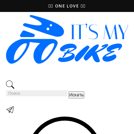
🚵‍♀️ ONE LOVE 🚴‍♀️
Искать