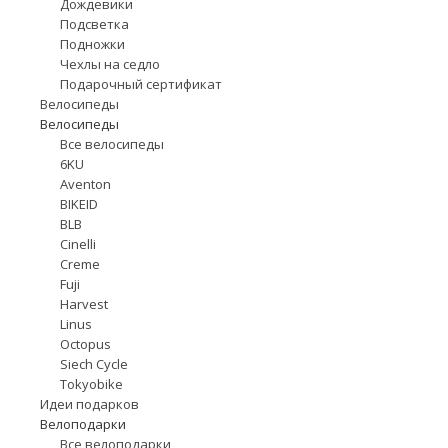
Дождевики
Подсветка
Подножки
Чехлы на седло
Подарочный сертификат
Велосипеды
Велосипеды
Все велосипеды
6KU
Aventon
BIKEID
BLB
Cinelli
Creme
Fuji
Harvest
Linus
Octopus
Siech Cycle
Tokyobike
Идеи подарков
Велоподарки
Все велоподарки