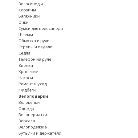
Велосипеды
Корзины
Багажники
Очки
Сумки для велосипеда
Шлемы
Обмотка и рули
Стрепы и педали
Седла
Телефон на руле
Звонки
Хранение
Насосы
Ремонт и уход
Фидбеги
Велоподарки
Велокепки
Одежда
Велоперчатки
Зеркала
Велоподвязка
Бутылки и держатели