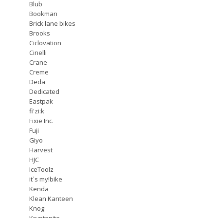
Blub
Bookman
Brick lane bikes
Brooks
Ciclovation
Cinelli
Crane
Creme
Deda
Dedicated
Eastpak
fi'zi:k
Fixie Inc.
Fuji
Giyo
Harvest
HJC
IceToolz
it`s my!bike
Kenda
Klean Kanteen
Knog
Kryptonite