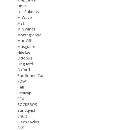
Linus
Los Raketos
M-Wave
MET
MiniWings
Montegrappa
Muc-Off
Musguard
Nite Ize
Octopus
Onguard
Oxford
Pacific and Co.
PDW
Pell
Restrap
REX
ROCKBROS
Sandqvist
Shulz
Siech Cycles
SKS