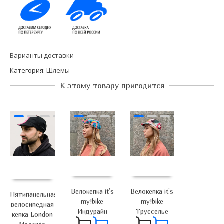
Варианты доставки
Категория:
Шлемы
К этому товару пригодится
Велокепка it’s
Велокепка it’s
Пятипанельная
my!bike
my!bike
велосипедная
Индурайн
Трусселье
кепка London