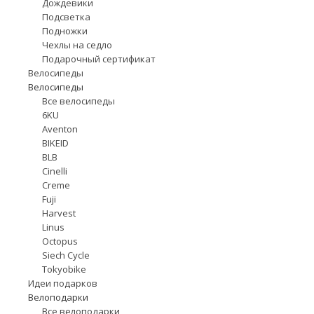
Дождевики
Подсветка
Подножки
Чехлы на седло
Подарочный сертификат
Велосипеды
Велосипеды
Все велосипеды
6KU
Aventon
BIKEID
BLB
Cinelli
Creme
Fuji
Harvest
Linus
Octopus
Siech Cycle
Tokyobike
Идеи подарков
Велоподарки
Все велоподарки