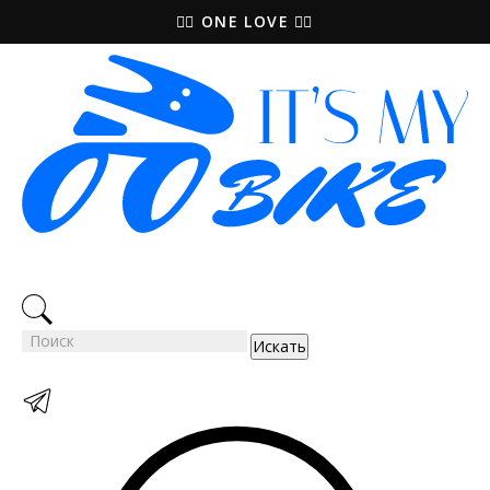
🚵‍♀️ ONE LOVE 🚴‍♀️
Искать