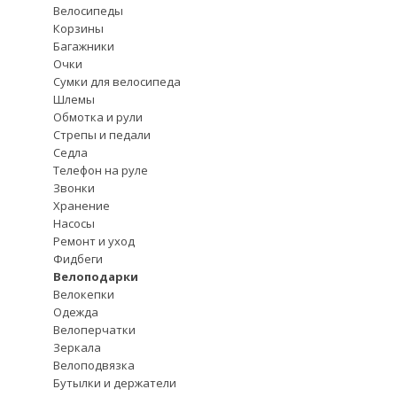
Велосипеды
Корзины
Багажники
Очки
Сумки для велосипеда
Шлемы
Обмотка и рули
Стрепы и педали
Седла
Телефон на руле
Звонки
Хранение
Насосы
Ремонт и уход
Фидбеги
Велоподарки
Велокепки
Одежда
Велоперчатки
Зеркала
Велоподвязка
Бутылки и держатели