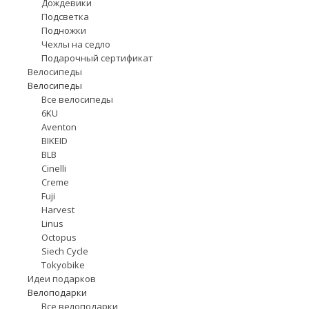
Дождевики
Подсветка
Подножки
Чехлы на седло
Подарочный сертификат
Велосипеды
Велосипеды
Все велосипеды
6KU
Aventon
BIKEID
BLB
Cinelli
Creme
Fuji
Harvest
Linus
Octopus
Siech Cycle
Tokyobike
Идеи подарков
Велоподарки
Все велоподарки