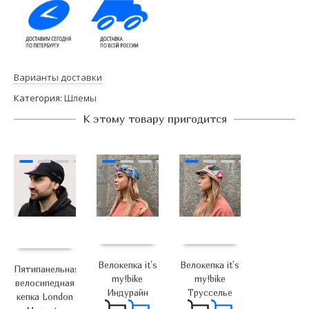
Варианты доставки
Категория:
Шлемы
К этому товару пригодится
Велокепка it’s
Велокепка it’s
Пятипанельная
my!bike
my!bike
велосипедная
Индурайн
Трусселье
кепка London