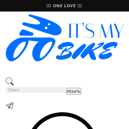
🚵‍♀️ ONE LOVE 🚴‍♀️
Искать