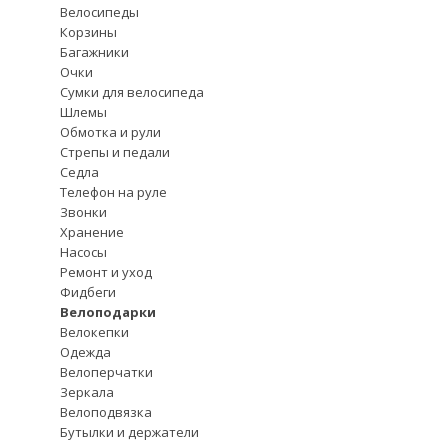
Велосипеды
Корзины
Багажники
Очки
Сумки для велосипеда
Шлемы
Обмотка и рули
Стрепы и педали
Седла
Телефон на руле
Звонки
Хранение
Насосы
Ремонт и уход
Фидбеги
Велоподарки
Велокепки
Одежда
Велоперчатки
Зеркала
Велоподвязка
Бутылки и держатели