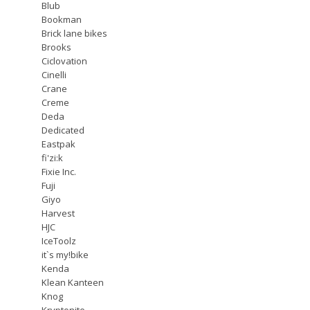
Blub
Bookman
Brick lane bikes
Brooks
Ciclovation
Cinelli
Crane
Creme
Deda
Dedicated
Eastpak
fi'zi:k
Fixie Inc.
Fuji
Giyo
Harvest
HJC
IceToolz
it`s my!bike
Kenda
Klean Kanteen
Knog
Kryptonite