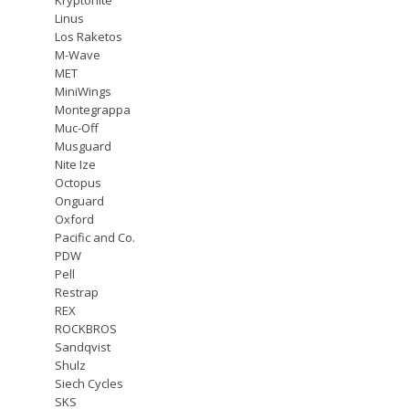
Linus
Los Raketos
M-Wave
MET
MiniWings
Montegrappa
Muc-Off
Musguard
Nite Ize
Octopus
Onguard
Oxford
Pacific and Co.
PDW
Pell
Restrap
REX
ROCKBROS
Sandqvist
Shulz
Siech Cycles
SKS