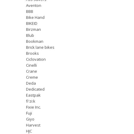
Aventon
BBB
Bike Hand
BIKEID
Birzman
Blub
Bookman
Brick lane bikes
Brooks
Ciclovation
Cinelli
Crane
Creme
Deda
Dedicated
Eastpak
fi'zi:k
Fixie Inc.
Fuji
Giyo
Harvest
HJC