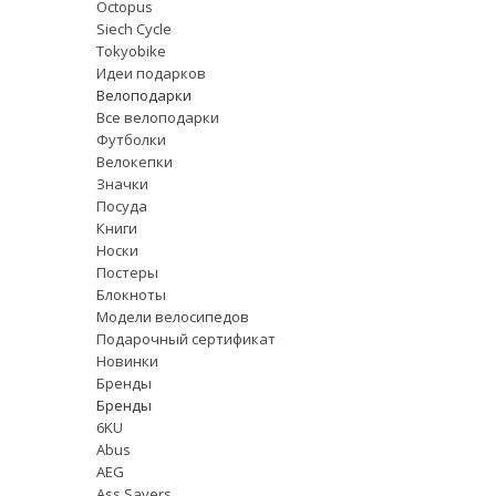
Octopus
Siech Cycle
Tokyobike
Идеи подарков
Велоподарки
Все велоподарки
Футболки
Велокепки
Значки
Посуда
Книги
Носки
Постеры
Блокноты
Модели велосипедов
Подарочный сертификат
Новинки
Бренды
Бренды
6KU
Abus
AEG
Ass Savers