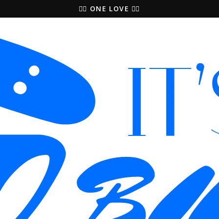
🚵‍♀️ ONE LOVE 🚴‍♀️