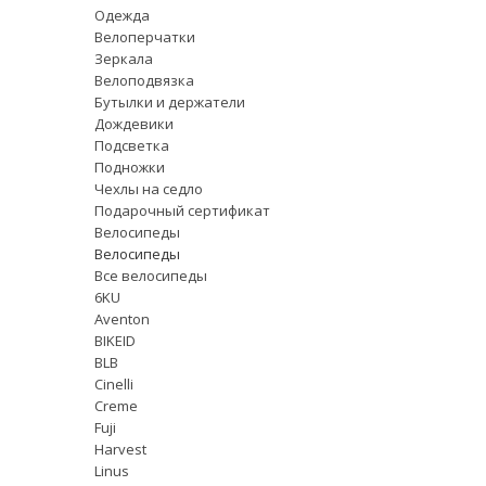
Одежда
Велоперчатки
Зеркала
Велоподвязка
Бутылки и держатели
Дождевики
Подсветка
Подножки
Чехлы на седло
Подарочный сертификат
Велосипеды
Велосипеды
Все велосипеды
6KU
Aventon
BIKEID
BLB
Cinelli
Creme
Fuji
Harvest
Linus