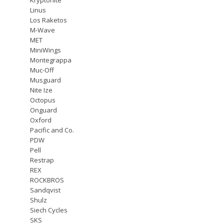
Linus
Los Raketos
M-Wave
MET
MiniWings
Montegrappa
Muc-Off
Musguard
Nite Ize
Octopus
Onguard
Oxford
Pacific and Co.
PDW
Pell
Restrap
REX
ROCKBROS
Sandqvist
Shulz
Siech Cycles
SKS