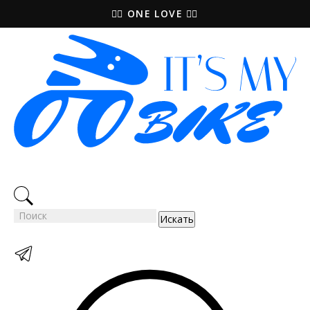
🚵‍♀️ ONE LOVE 🚴‍♀️
Искать