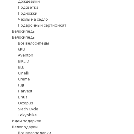
Дождевики
Подсветка
Подножки
Чехлы на седло
Подарочный сертификат
Велосипеды
Велосипеды
Все велосипеды
6KU
Aventon
BIKEID
BLB
Cinelli
Creme
Fuji
Harvest
Linus
Octopus
Siech Cycle
Tokyobike
Идеи подарков
Велоподарки
Все велоподарки