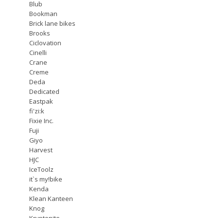
Blub
Bookman
Brick lane bikes
Brooks
Ciclovation
Cinelli
Crane
Creme
Deda
Dedicated
Eastpak
fi'zi:k
Fixie Inc.
Fuji
Giyo
Harvest
HJC
IceToolz
it`s my!bike
Kenda
Klean Kanteen
Knog
Kryptonite