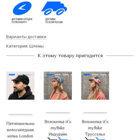
Варианты доставки
Категория:
Шлемы
К этому товару пригодится
Велокепка it’s
Велокепка it’s
Пятипанельная
my!bike
my!bike
велосипедная
Индурайн
Трусселье
кепка London