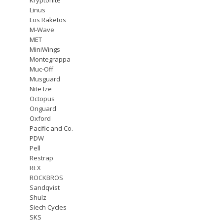
Linus
Los Raketos
M-Wave
MET
MiniWings
Montegrappa
Muc-Off
Musguard
Nite Ize
Octopus
Onguard
Oxford
Pacific and Co.
PDW
Pell
Restrap
REX
ROCKBROS
Sandqvist
Shulz
Siech Cycles
SKS