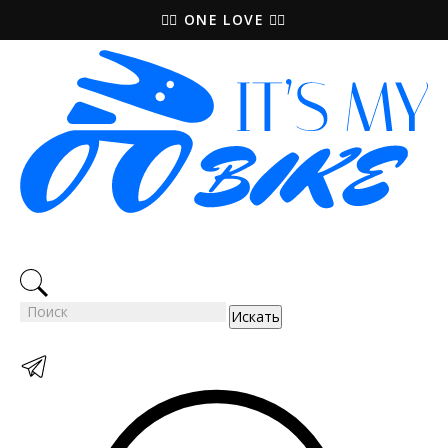
🚵‍♀️ ONE LOVE 🚴‍♀️
Искать