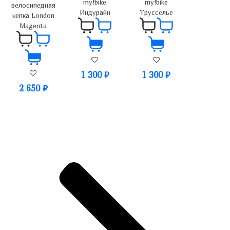
my!bike
my!bike
велосипедная
Индурайн
Трусселье
кепка London
Magenta
1 300
₽
1 300
₽
2 650
₽