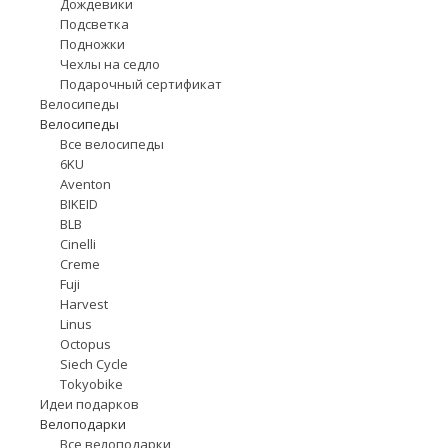
Дождевики
Подсветка
Подножки
Чехлы на седло
Подарочный сертификат
Велосипеды
Велосипеды
Все велосипеды
6KU
Aventon
BIKEID
BLB
Cinelli
Creme
Fuji
Harvest
Linus
Octopus
Siech Cycle
Tokyobike
Идеи подарков
Велоподарки
Все велоподарки