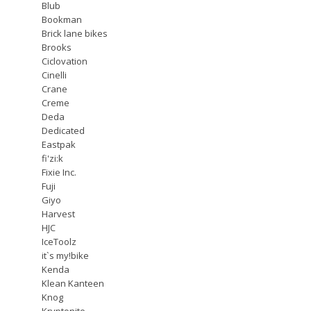
Blub
Bookman
Brick lane bikes
Brooks
Ciclovation
Cinelli
Crane
Creme
Deda
Dedicated
Eastpak
fi'zi:k
Fixie Inc.
Fuji
Giyo
Harvest
HJC
IceToolz
it`s my!bike
Kenda
Klean Kanteen
Knog
Kryptonite