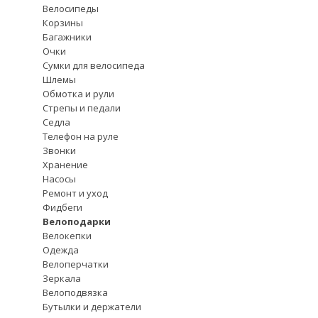
Велосипеды
Корзины
Багажники
Очки
Сумки для велосипеда
Шлемы
Обмотка и рули
Стрепы и педали
Седла
Телефон на руле
Звонки
Хранение
Насосы
Ремонт и уход
Фидбеги
Велоподарки
Велокепки
Одежда
Велоперчатки
Зеркала
Велоподвязка
Бутылки и держатели