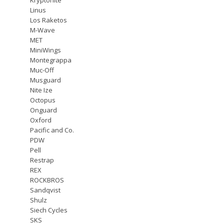
Linus
Los Raketos
M-Wave
MET
MiniWings
Montegrappa
Muc-Off
Musguard
Nite Ize
Octopus
Onguard
Oxford
Pacific and Co.
PDW
Pell
Restrap
REX
ROCKBROS
Sandqvist
Shulz
Siech Cycles
SKS