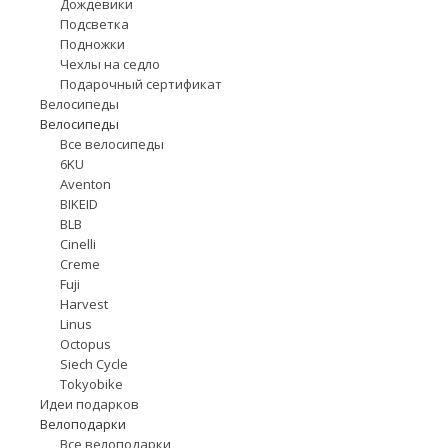
Дождевики
Подсветка
Подножки
Чехлы на седло
Подарочный сертификат
Велосипеды
Велосипеды
Все велосипеды
6KU
Aventon
BIKEID
BLB
Cinelli
Creme
Fuji
Harvest
Linus
Octopus
Siech Cycle
Tokyobike
Идеи подарков
Велоподарки
Все велоподарки