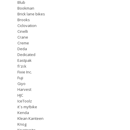
Blub
Bookman
Brick lane bikes
Brooks
Ciclovation
Cinelli
Crane
Creme
Deda
Dedicated
Eastpak
fi'zi:k
Fixie Inc.
Fuji
Giyo
Harvest
HJC
IceToolz
it`s my!bike
Kenda
Klean Kanteen
Knog
Kryptonite