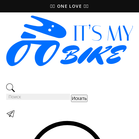
🚵‍♀️ ONE LOVE 🚴‍♀️
Искать