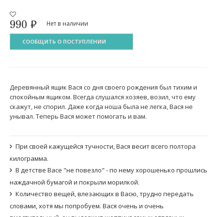
990
₽
Нет в наличии
СООБЩИТЬ О ПОСТУПЛЕНИИ
Деревянный ящик Вася со дня своего рождения был тихим и
спокойным ящиком. Всегда слушался хозяев, возил, что ему
скажут, не спорил. Даже когда ноша была не легка, Вася не
унывал. Теперь Вася может помогать и вам.
При своей кажущейся тучности, Вася весит всего полтора
килограмма.
В детстве Васе "не повезло" - по нему хорошенько прошлись
наждачной бумагой и покрыли морилкой.
Количество вещей, влезающих в Васю, трудно передать
словами, хотя мы попробуем. Вася очень и очень