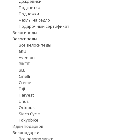
Дождевики
Подсветка
Подножки
Чехлы на седло
Подарочный сертификат
Велосипеды
Велосипеды
Все велосипеды
6KU
Aventon
BIKEID
BLB
Cinelli
Creme
Fuji
Harvest
Linus
Octopus
Siech Cycle
Tokyobike
Идеи подарков
Велоподарки
Все велоподарки