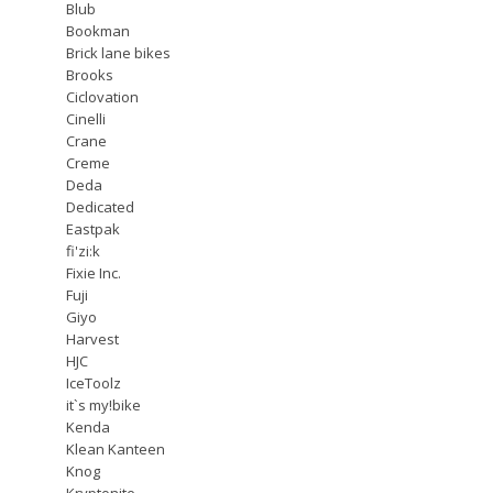
Blub
Bookman
Brick lane bikes
Brooks
Ciclovation
Cinelli
Crane
Creme
Deda
Dedicated
Eastpak
fi'zi:k
Fixie Inc.
Fuji
Giyo
Harvest
HJC
IceToolz
it`s my!bike
Kenda
Klean Kanteen
Knog
Kryptonite