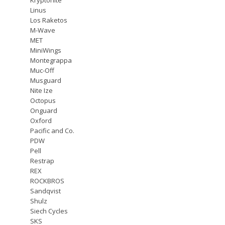
Linus
Los Raketos
M-Wave
MET
MiniWings
Montegrappa
Muc-Off
Musguard
Nite Ize
Octopus
Onguard
Oxford
Pacific and Co.
PDW
Pell
Restrap
REX
ROCKBROS
Sandqvist
Shulz
Siech Cycles
SKS