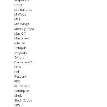
Linus
Los Raketos
M-Wave
MET
MiniWings
Montegrappa
Muc-Off
Musguard
Nite Ize
Octopus
Onguard
Oxford
Pacific and Co.
PDW
Pell
Restrap
REX
ROCKBROS
Sandqvist
Shulz
Siech Cycles
SKS