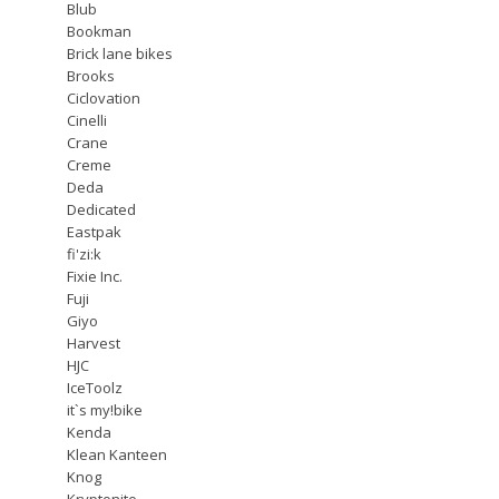
Blub
Bookman
Brick lane bikes
Brooks
Ciclovation
Cinelli
Crane
Creme
Deda
Dedicated
Eastpak
fi'zi:k
Fixie Inc.
Fuji
Giyo
Harvest
HJC
IceToolz
it`s my!bike
Kenda
Klean Kanteen
Knog
Kryptonite