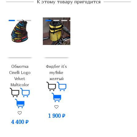
К этому товару пригодится
Обмотка
Фидбег it’s
Cinelli Logo
my!bike
Velvet
желтый
Multicolor
1 900
₽
4 400
₽