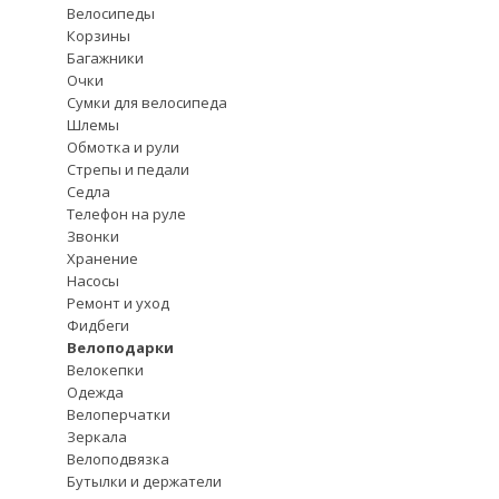
Велосипеды
Корзины
Багажники
Очки
Сумки для велосипеда
Шлемы
Обмотка и рули
Стрепы и педали
Седла
Телефон на руле
Звонки
Хранение
Насосы
Ремонт и уход
Фидбеги
Велоподарки
Велокепки
Одежда
Велоперчатки
Зеркала
Велоподвязка
Бутылки и держатели