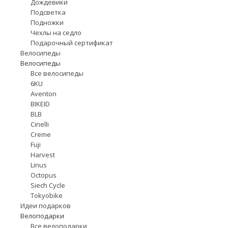
Дождевики
Подсветка
Подножки
Чехлы на седло
Подарочный сертификат
Велосипеды
Велосипеды
Все велосипеды
6KU
Aventon
BIKEID
BLB
Cinelli
Creme
Fuji
Harvest
Linus
Octopus
Siech Cycle
Tokyobike
Идеи подарков
Велоподарки
Все велоподарки