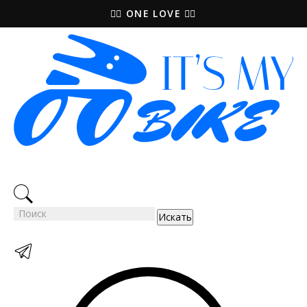
🚵‍♀️ ONE LOVE 🚴‍♀️
Искать