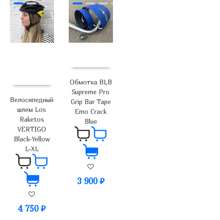
Обмотка BLB
Supreme Pro
Велосипедный
Grip Bar Tape
шлем Los
Emo Crack
Raketos
Blue
VERTIGO
Black-Yellow
L-XL
3 900
₽
4 750
₽