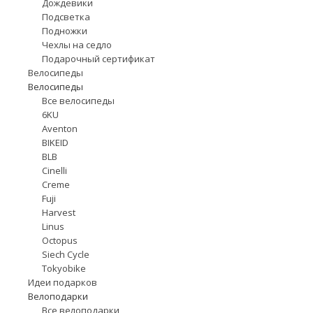
Дождевики
Подсветка
Подножки
Чехлы на седло
Подарочный сертификат
Велосипеды
Велосипеды
Все велосипеды
6KU
Aventon
BIKEID
BLB
Cinelli
Creme
Fuji
Harvest
Linus
Octopus
Siech Cycle
Tokyobike
Идеи подарков
Велоподарки
Все велоподарки