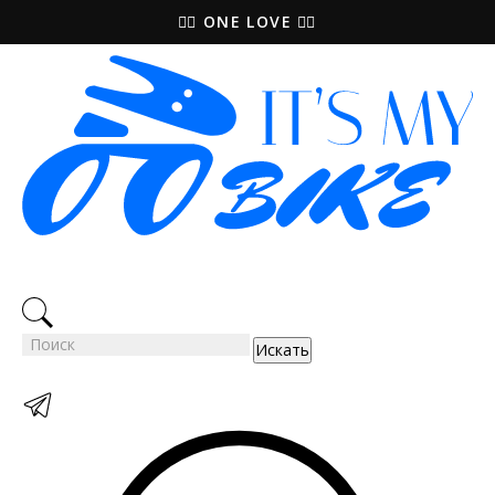
🚵‍♀️ ONE LOVE 🚴‍♀️
Искать