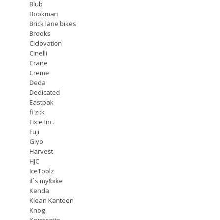
Blub
Bookman
Brick lane bikes
Brooks
Ciclovation
Cinelli
Crane
Creme
Deda
Dedicated
Eastpak
fi'zi:k
Fixie Inc.
Fuji
Giyo
Harvest
HJC
IceToolz
it`s my!bike
Kenda
Klean Kanteen
Knog
Kryptonite