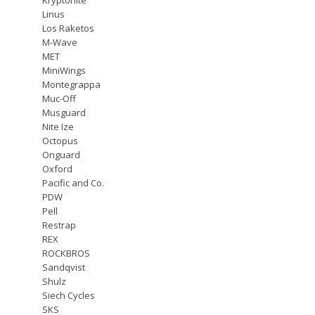
Linus
Los Raketos
M-Wave
MET
MiniWings
Montegrappa
Muc-Off
Musguard
Nite Ize
Octopus
Onguard
Oxford
Pacific and Co.
PDW
Pell
Restrap
REX
ROCKBROS
Sandqvist
Shulz
Siech Cycles
SKS