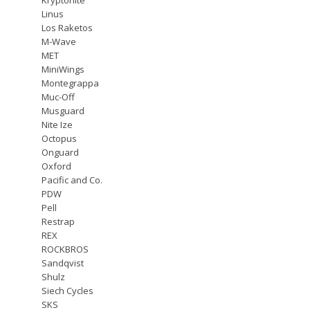
Linus
Los Raketos
M-Wave
MET
MiniWings
Montegrappa
Muc-Off
Musguard
Nite Ize
Octopus
Onguard
Oxford
Pacific and Co.
PDW
Pell
Restrap
REX
ROCKBROS
Sandqvist
Shulz
Siech Cycles
SKS