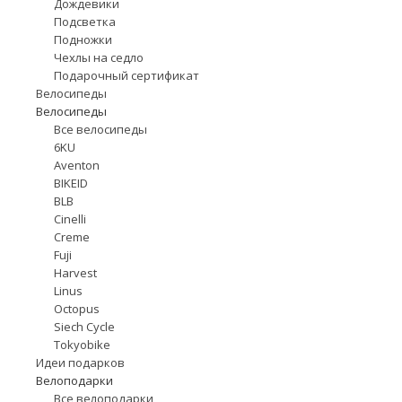
Дождевики
Подсветка
Подножки
Чехлы на седло
Подарочный сертификат
Велосипеды
Велосипеды
Все велосипеды
6KU
Aventon
BIKEID
BLB
Cinelli
Creme
Fuji
Harvest
Linus
Octopus
Siech Cycle
Tokyobike
Идеи подарков
Велоподарки
Все велоподарки