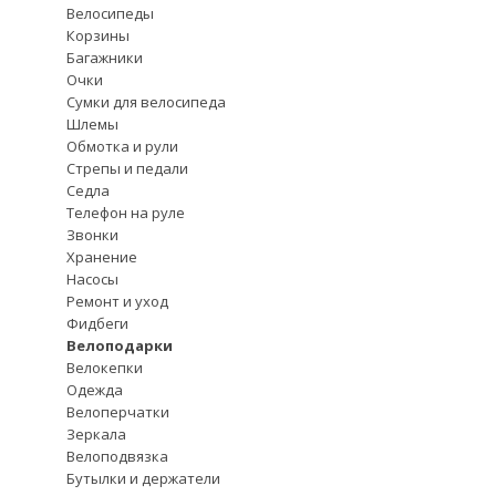
Велосипеды
Корзины
Багажники
Очки
Сумки для велосипеда
Шлемы
Обмотка и рули
Стрепы и педали
Седла
Телефон на руле
Звонки
Хранение
Насосы
Ремонт и уход
Фидбеги
Велоподарки
Велокепки
Одежда
Велоперчатки
Зеркала
Велоподвязка
Бутылки и держатели