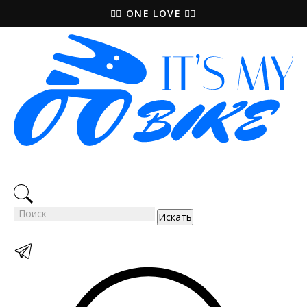
🚵‍♀️ ONE LOVE 🚴‍♀️
Искать