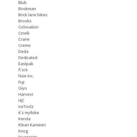
Blub
Bookman
Brick lane bikes
Brooks
Ciclovation
Cinelli
Crane
Creme
Deda
Dedicated
Eastpak
fi'zi:k
Fixie Inc.
Fuji
Giyo
Harvest
HJC
IceToolz
it`s my!bike
Kenda
Klean Kanteen
Knog
Kryptonite