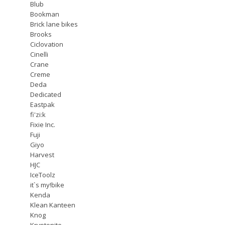
Blub
Bookman
Brick lane bikes
Brooks
Ciclovation
Cinelli
Crane
Creme
Deda
Dedicated
Eastpak
fi'zi:k
Fixie Inc.
Fuji
Giyo
Harvest
HJC
IceToolz
it`s my!bike
Kenda
Klean Kanteen
Knog
Kryptonite