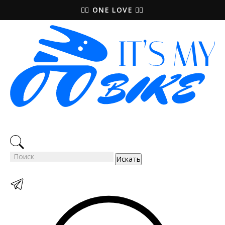
🚵‍♀️ ONE LOVE 🚴‍♀️
Искать