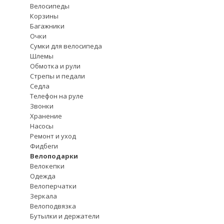
Велосипеды
Корзины
Багажники
Очки
Сумки для велосипеда
Шлемы
Обмотка и рули
Стрепы и педали
Седла
Телефон на руле
Звонки
Хранение
Насосы
Ремонт и уход
Фидбеги
Велоподарки
Велокепки
Одежда
Велоперчатки
Зеркала
Велоподвязка
Бутылки и держатели