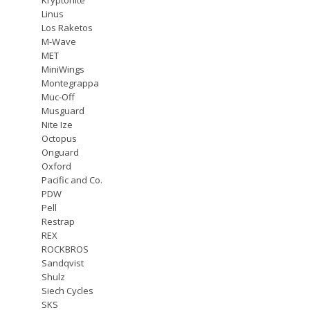
Linus
Los Raketos
M-Wave
MET
MiniWings
Montegrappa
Muc-Off
Musguard
Nite Ize
Octopus
Onguard
Oxford
Pacific and Co.
PDW
Pell
Restrap
REX
ROCKBROS
Sandqvist
Shulz
Siech Cycles
SKS