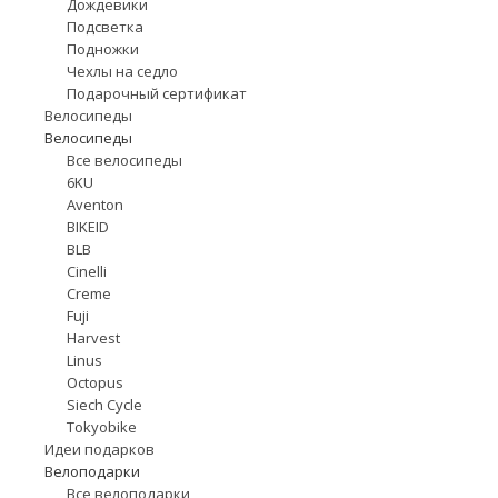
Дождевики
Подсветка
Подножки
Чехлы на седло
Подарочный сертификат
Велосипеды
Велосипеды
Все велосипеды
6KU
Aventon
BIKEID
BLB
Cinelli
Creme
Fuji
Harvest
Linus
Octopus
Siech Cycle
Tokyobike
Идеи подарков
Велоподарки
Все велоподарки